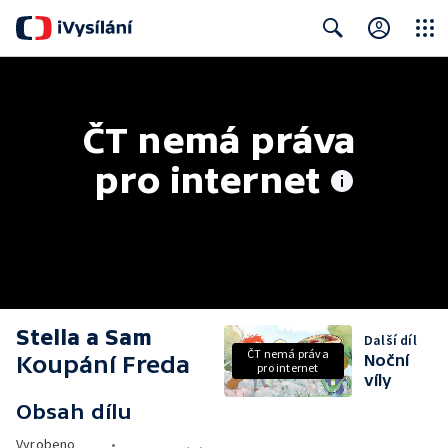
Close
Search
ČT nemá práva 
pro internet
Stella a Sam
Další díl
ČT nemá práva
Koupání Freda
Noční
pro internet
víly
Obsah dílu
Vyrobeno
•