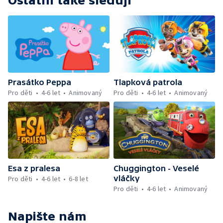
Ostatní také sledují
Prasátko Peppa
Tlapková patrola
Pro děti
4-6 let
Animovaný
Pro děti
4-6 let
Animovaný
Esa z pralesa
Chuggington - Veselé
vláčky
Pro děti
4-6 let
6-8 let
Pro děti
4-6 let
Animovaný
Napište nám