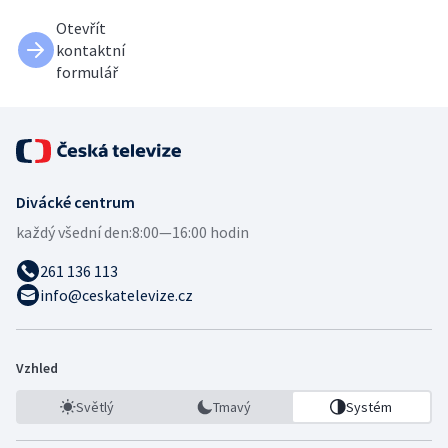
Otevřít
kontaktní
formulář
Divácké centrum
každý všední den:
8:00—16:00 hodin
261 136 113
info@ceskatelevize.cz
Vzhled
Světlý
Tmavý
Systém