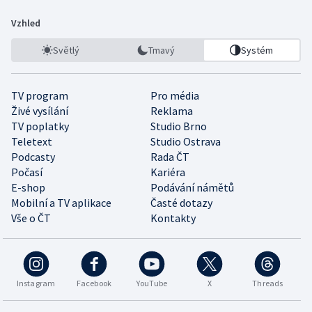
Vzhled
Světlý
Tmavý
Systém
TV program
Pro média
Živé vysílání
Reklama
TV poplatky
Studio Brno
Teletext
Studio Ostrava
Podcasty
Rada ČT
Počasí
Kariéra
E-shop
Podávání námětů
Mobilní a TV aplikace
Časté dotazy
Vše o ČT
Kontakty
Instagram
Facebook
YouTube
X
Threads