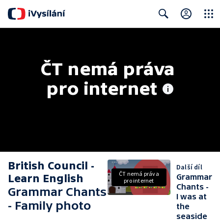
Close
Search
ČT nemá práva 
pro internet
British Council -
Další díl
ČT nemá práva
Learn English
Grammar
pro internet
Chants -
Grammar Chants
I was at
- Family photo
the
seaside