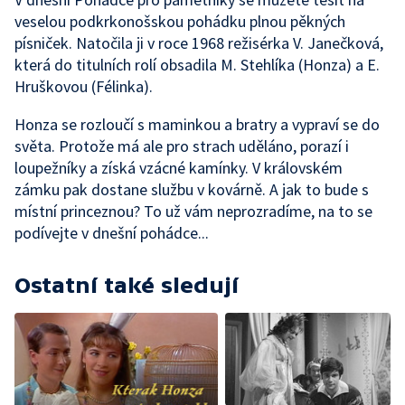
veselou podkrkonošskou pohádku plnou pěkných
písniček. Natočila ji v roce 1968 režisérka V. Janečková,
která do titulních rolí obsadila M. Stehlíka (Honza) a E.
Hruškovou (Félinka).
Honza se rozloučí s maminkou a bratry a vypraví se do
světa. Protože má ale pro strach uděláno, porazí i
loupežníky a získá vzácné kamínky. V královském
zámku pak dostane službu v kovárně. A jak to bude s
místní princeznou? To už vám neprozradíme, na to se
podívejte v dnešní pohádce...
Ostatní také sledují