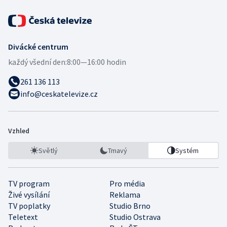
Divácké centrum
každý všední den:
8:00—16:00 hodin
261 136 113
info@ceskatelevize.cz
Vzhled
Světlý
Tmavý
Systém
TV program
Pro média
Živé vysílání
Reklama
TV poplatky
Studio Brno
Teletext
Studio Ostrava