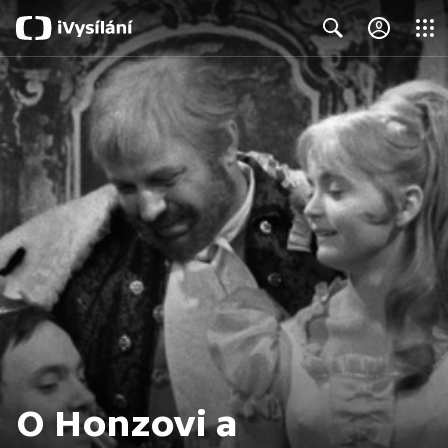
Close
Search
O Honzovi a