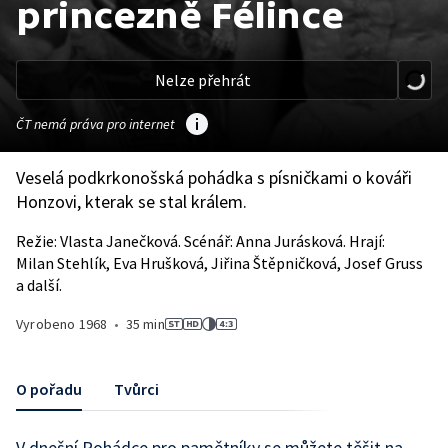
princezně Félince
Nelze přehrát
ČT nemá práva pro internet
Veselá podkrkonošská pohádka s písničkami o kováři
Honzovi, kterak se stal králem.
Režie: Vlasta Janečková. Scénář: Anna Jurásková. Hrají:
Milan Stehlík, Eva Hrušková, Jiřina Štěpničková, Josef Gruss
a další.
Vyrobeno
1968
•
35 min
O pořadu
Tvůrci
V dnešní Pohádce pro pamětníky se můžete těšit na