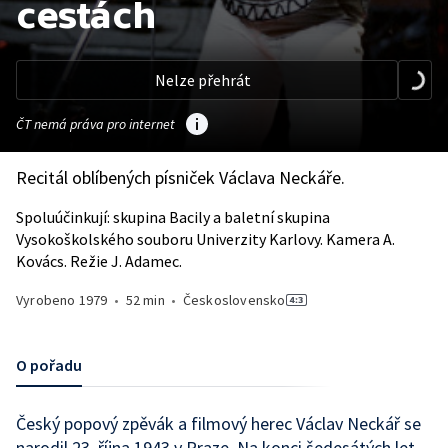
cestách
Nelze přehrát
ČT nemá práva pro internet
Recitál oblíbených písniček Václava Neckáře.
Spoluúčinkují: skupina Bacily a baletní skupina
Vysokoškolského souboru Univerzity Karlovy. Kamera A.
Kovács. Režie J. Adamec.
Vyrobeno
1979
•
52 min
•
Československo
O pořadu
Český popový zpěvák a filmový herec Václav Neckář se
narodil 23. října 1943 v Praze. Na konci šedesátých let