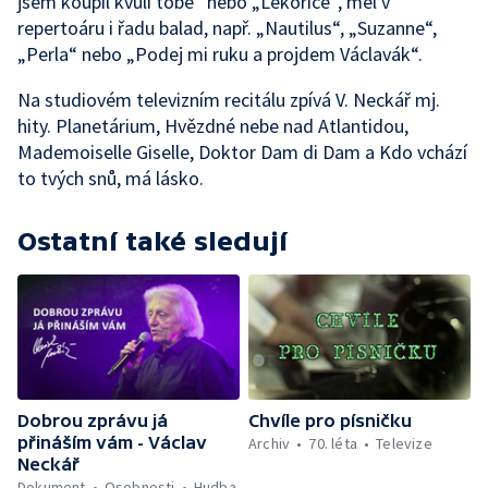
jsem koupil kvůli tobě“ nebo „Lékořice“, měl v
repertoáru i řadu balad, např. „Nautilus“, „Suzanne“,
„Perla“ nebo „Podej mi ruku a projdem Václavák“.
Na studiovém televizním recitálu zpívá V. Neckář mj.
hity. Planetárium, Hvězdné nebe nad Atlantidou,
Mademoiselle Giselle, Doktor Dam di Dam a Kdo vchází
to tvých snů, má lásko.
Ostatní také sledují
Dobrou zprávu já
Chvíle pro písničku
přináším vám - Václav
Archiv
70. léta
Televize
Neckář
Dokument
Osobnosti
Hudba