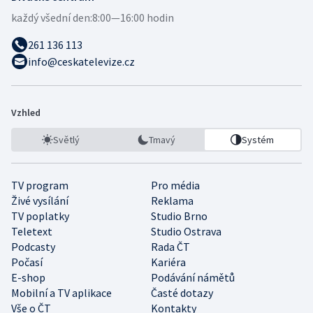
každý všední den:
8:00—16:00 hodin
261 136 113
info@ceskatelevize.cz
Vzhled
Světlý
Tmavý
Systém
TV program
Pro média
Živé vysílání
Reklama
TV poplatky
Studio Brno
Teletext
Studio Ostrava
Podcasty
Rada ČT
Počasí
Kariéra
E-shop
Podávání námětů
Mobilní a TV aplikace
Časté dotazy
Vše o ČT
Kontakty