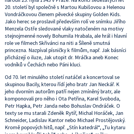
20. století byl společně s Martou Kubišovou a Helenou
Vondráčkovou členem pěvecké skupiny Golden Kids.
Jako herec se proslavil především rolí ve snímku Jiřího
Menzela Ostře sledované vlaky natočeném na motivy
stejnojmenné novely Bohumila Hrabala, ale hrál i hlavní
role ve filmech Skřivánci na niti a Šíleně smutná
princezna. Nazpíval písničky k filmům, např. Jak básníci
přicházejí o iluze, Jak utopit dr. Mráčka aneb Konec
vodníků v Čechách nebo Páni kluci.
Od 70. let minulého století natáčel a koncertoval se
skupinou Bacily, kterou řídí jeho bratr Jan Neckář. K
jeho dvorním autorům patří nejen zmíněný bratr, ale
komponovali pro něho i Ota Petřina, Karel Svoboda,
Petr Hapka, Petr Janda nebo Bohuslav Ondráček. O
texty se mu starali Zdeněk Rytíř, Michal Horáček, Jan
Schneider, Ladislav Kantor nebo Michael Prostějovský.
Kromě popových hitů, např. „Stín katedrál“, „Tu kytaru