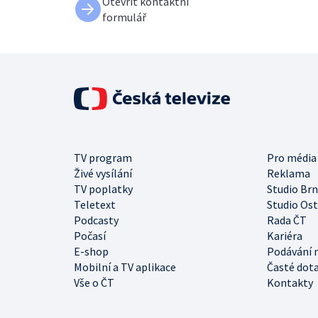
Otevřít kontaktní
formulář
TV program
Pro média
Živé vysílání
Reklama
TV poplatky
Studio Br
Teletext
Studio Os
Podcasty
Rada ČT
Počasí
Kariéra
E-shop
Podávání 
Mobilní a TV aplikace
Časté dot
Vše o ČT
Kontakty