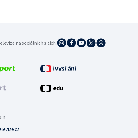
elevize na sociálních sítích:
din
levize.cz