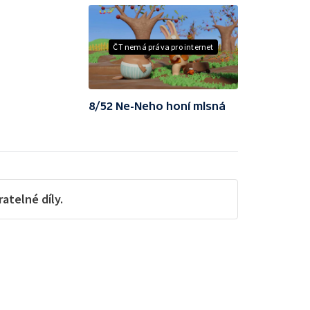
ČT nemá práva pro internet
8/52 Ne-Neho honí mlsná
telné díly.