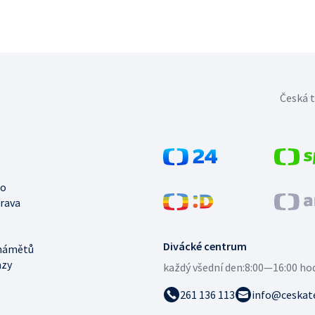
Česká t
no
trava
Divácké centrum
námětů
azy
každý všední den:
8:00—16:00 ho
261 136 113
info@ceskate