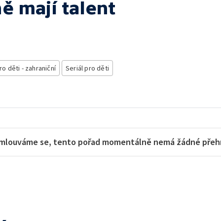
ě mají talent
ro děti - zahraniční
Seriál pro děti
mlouváme se, tento pořad momentálně nemá žádné přehra