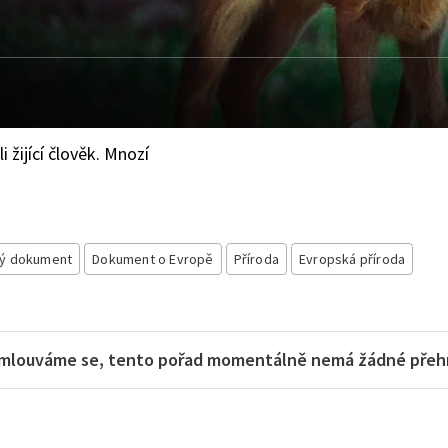
 žijící člověk. Mnozí
ný dokument
Dokument o Evropě
Příroda
Evropská příroda
mlouváme se, tento pořad momentálně nemá žádné přehra