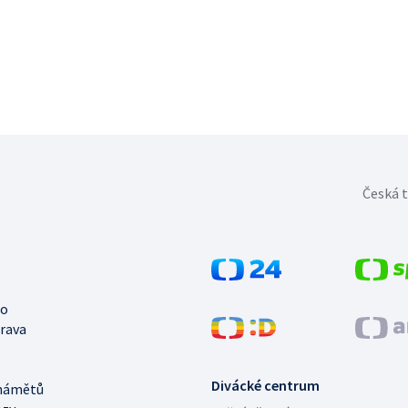
Česká t
no
trava
Divácké centrum
námětů