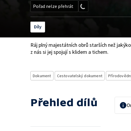
Pořad nelze přehrát
Díly
Ráj plný majestátních obrů starších než jakýkoli
z nás si jej spojují s klidem a tichem.
Dokument
Cestovatelský dokument
Přírodověd
Přehled dílů
O