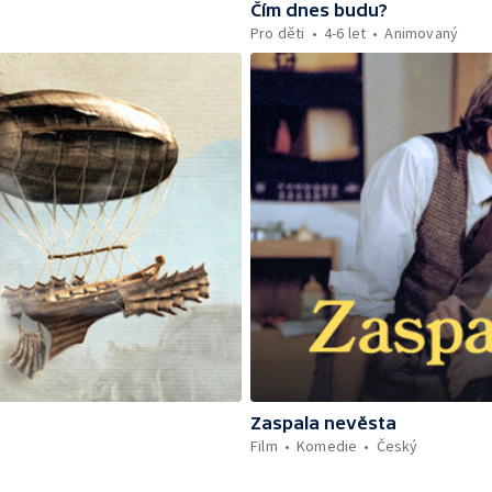
Čím dnes budu?
Pro děti
4-6 let
Animovaný
Zaspala nevěsta
Film
Komedie
Český