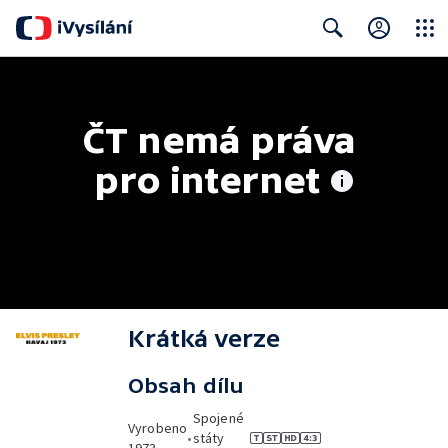
Close
Search
ČT nemá práva 
pro internet
Krátká verze
Obsah dílu
Spojené
Vyrobeno
•
státy