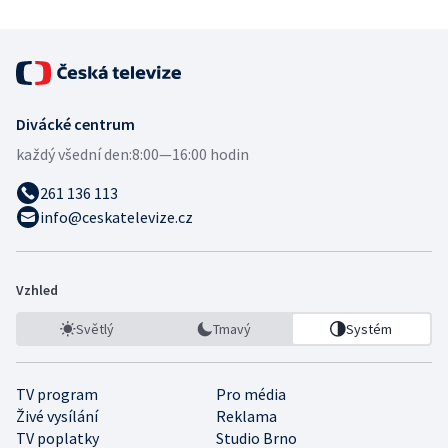
Divácké centrum
každý všední den:
8:00—16:00 hodin
261 136 113
info@ceskatelevize.cz
Vzhled
Světlý
Tmavý
Systém
TV program
Pro média
Živé vysílání
Reklama
TV poplatky
Studio Brno