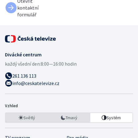
Otevřít
kontaktní
formulář
Divácké centrum
každý všední den:
8:00—16:00 hodin
261 136 113
info@ceskatelevize.cz
Vzhled
Světlý
Tmavý
Systém
TV program
Pro média