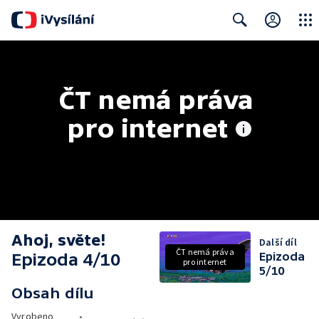
Close
Search
ČT nemá práva 
pro internet
Ahoj, světe!
Další díl
ČT nemá práva
Epizoda 4/10
Epizoda
pro internet
5/10
Obsah dílu
Vyrobeno
•