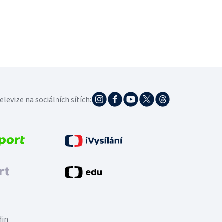
elevize na sociálních sítích:
din