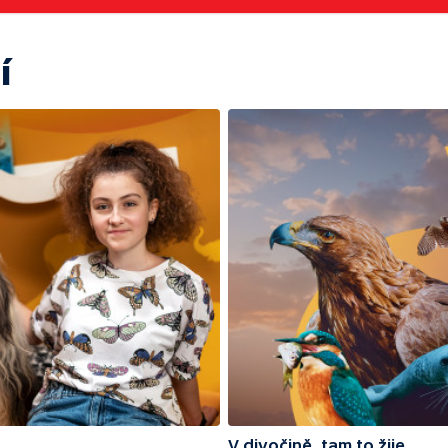
í
V divočině, tam to žije