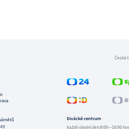
Česká t
no
trava
Divácké centrum
námětů
azy
každý všední den:
8:00—16:00 ho