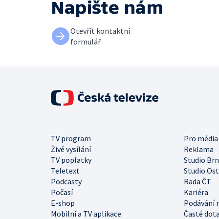
Napište nám
Otevřít kontaktní
formulář
TV program
Pro média
Živé vysílání
Reklama
TV poplatky
Studio Br
Teletext
Studio Os
Podcasty
Rada ČT
Počasí
Kariéra
E-shop
Podávání 
Mobilní a TV aplikace
Časté dot