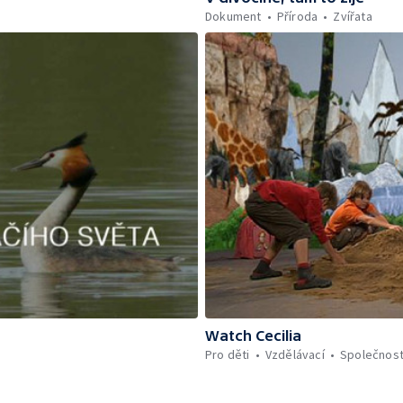
Dokument
Příroda
Zvířata
Watch Cecilia
Pro děti
Vzdělávací
Společnos