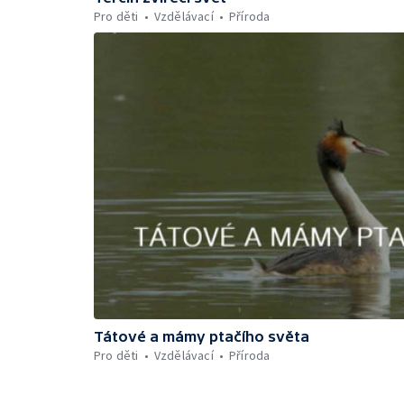
Pro děti
Vzdělávací
Příroda
Tátové a mámy ptačího světa
Pro děti
Vzdělávací
Příroda