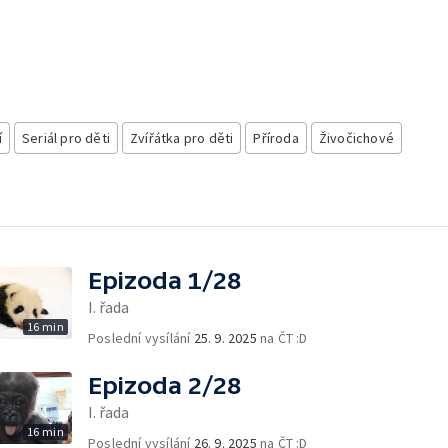
í
Seriál pro děti
Zvířátka pro děti
Příroda
Živočichové
Epizoda 1/28
I. řada
16 min
Poslední vysílání
25. 9. 2025
na ČT :D
Epizoda 2/28
I. řada
16 min
Poslední vysílání
26. 9. 2025
na ČT :D