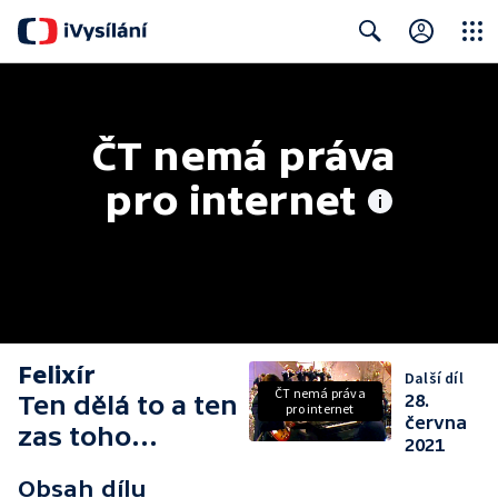
Close
Search
ČT nemá práva 
pro internet
Felixír
Další díl
ČT nemá práva
Ten dělá to a ten
28.
pro internet
června
zas toho...
2021
Obsah dílu