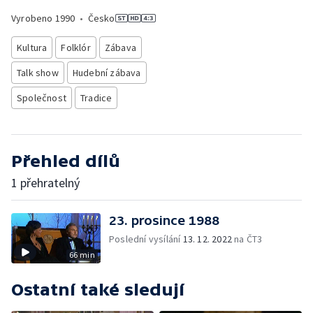
Vyrobeno
1990
•
Česko
Kultura
Folklór
Zábava
Talk show
Hudební zábava
Společnost
Tradice
Přehled dílů
1 přehratelný
23. prosince 1988
Poslední vysílání
13. 12. 2022
na ČT3
66 min
Ostatní také sledují