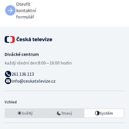
Otevřít
kontaktní
formulář
Divácké centrum
každý všední den:
8:00—16:00 hodin
261 136 113
info@ceskatelevize.cz
Vzhled
Světlý
Tmavý
Systém