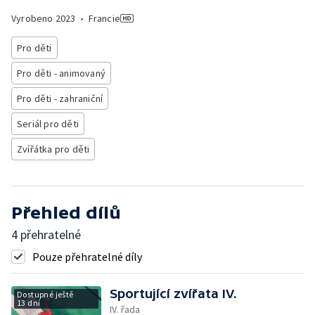
Vyrobeno
2023
•
Francie
Pro děti
Pro děti - animovaný
Pro děti - zahraniční
Seriál pro děti
Zvířátka pro děti
Přehled dílů
4 přehratelné
Pouze přehratelné díly
Sportující zvířata IV.
Dostupné ještě
13 dní
IV. řada