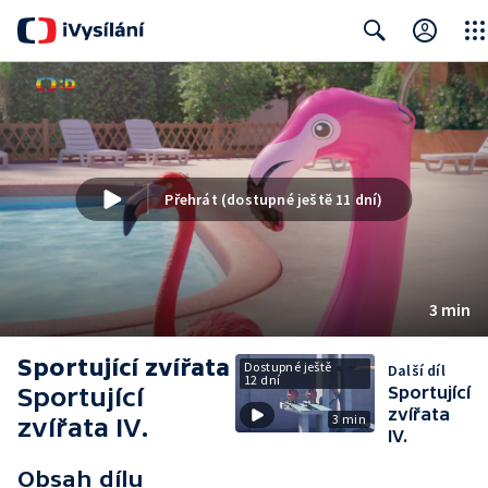
Clos
Search
Přehrát (dostupné ještě 11 dní)
3 min
Sportující zvířata
Dostupné ještě
Další díl
12 dní
Sportující
Sportující
zvířata
3 min
zvířata IV.
IV.
Obsah dílu