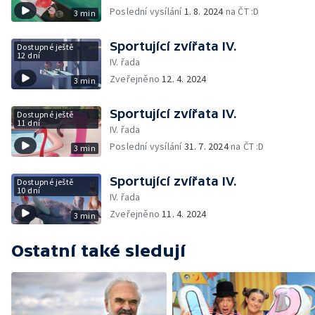
Poslední vysílání
1. 8. 2024
na ČT :D
3 min
Sportující zvířata IV.
Dostupné ještě
12 dní
IV. řada
Zveřejněno
12. 4. 2024
3 min
Sportující zvířata IV.
Dostupné ještě
11 dní
IV. řada
Poslední vysílání
31. 7. 2024
na ČT :D
3 min
Sportující zvířata IV.
Dostupné ještě
10 dní
IV. řada
Zveřejněno
11. 4. 2024
3 min
Ostatní také sledují