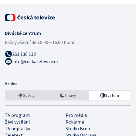
Divácké centrum
každý všední den:
8:00—16:00 hodin
261 136 113
info@ceskatelevize.cz
Vzhled
Světlý
Tmavý
Systém
TV program
Pro média
Živé vysílání
Reklama
TV poplatky
Studio Brno
Teletext
Studio Ostrava