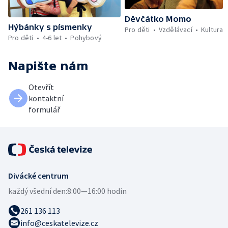
Děvčátko Momo
Hýbánky s písmenky
Pro děti
Vzdělávací
Kultura
Pro děti
4-6 let
Pohybový
Napište nám
Otevřít
kontaktní
formulář
Divácké centrum
každý všední den:
8:00—16:00 hodin
261 136 113
info@ceskatelevize.cz