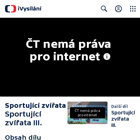
Close
Search
ČT nemá práva 
pro internet
Sportující zvířata
Další díl
ČT nemá práva
Sportující
Sportující
pro internet
zvířata
zvířata III.
III.
Obsah dílu