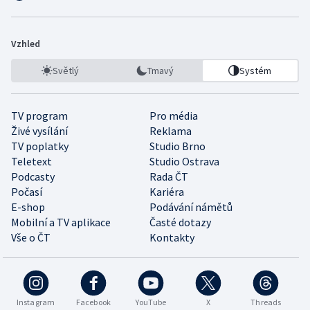
Vzhled
Světlý
Tmavý
Systém
TV program
Pro média
Živé vysílání
Reklama
TV poplatky
Studio Brno
Teletext
Studio Ostrava
Podcasty
Rada ČT
Počasí
Kariéra
E-shop
Podávání námětů
Mobilní a TV aplikace
Časté dotazy
Vše o ČT
Kontakty
Instagram
Facebook
YouTube
X
Threads