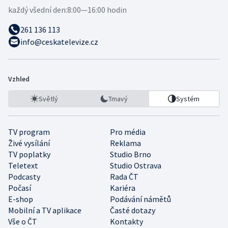
každý všední den:
8:00—16:00 hodin
261 136 113
info@ceskatelevize.cz
Vzhled
Světlý
Tmavý
Systém
TV program
Pro média
Živé vysílání
Reklama
TV poplatky
Studio Brno
Teletext
Studio Ostrava
Podcasty
Rada ČT
Počasí
Kariéra
E-shop
Podávání námětů
Mobilní a TV aplikace
Časté dotazy
Vše o ČT
Kontakty