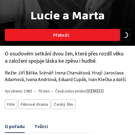
Lucie a Marta
Přehrát
O osudovém setkání dvou žen, které přes rozdíl věku
a založení spojuje láska ke zpěvu i hudbě.
Režie: Jiří Bělka. Scénář: Irena Charvátová. Hrají: Jaroslava
Adamová, Ivana Andrlová, Eduard Cupák, Ivan Klečka a další.
Vyrobeno
1985
•
70 min
•
Československo
Film
Filmové drama
Český film
O pořadu
Tvůrci