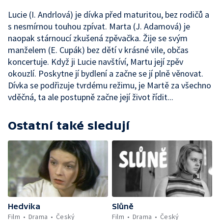
Lucie (I. Andrlová) je dívka před maturitou, bez rodičů a
s nesmírnou touhou zpívat. Marta (J. Adamová) je
naopak stárnoucí zkušená zpěvačka. Žije se svým
manželem (E. Cupák) bez dětí v krásné vile, občas
koncertuje. Když ji Lucie navštíví, Martu její zpěv
okouzlí. Poskytne jí bydlení a začne se jí plně věnovat.
Dívka se podřizuje tvrdému režimu, je Martě za všechno
vděčná, ta ale postupně začne její život řídit...
Ostatní také sledují
Hedvika
Slůně
Film
Drama
Český
Film
Drama
Český