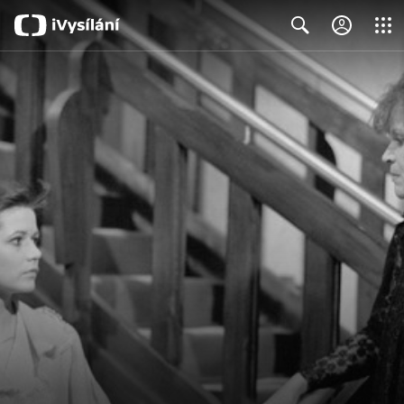
Close
Search