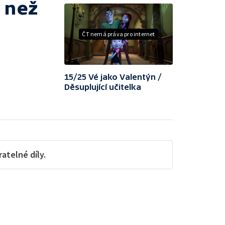
í než
ČT nemá práva pro internet
15/25 Vé jako Valentýn /
Děsuplující učitelka
telné díly.