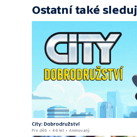
Ostatní také sleduj
City: Dobrodružství
Pro děti
4-6 let
Animovaný