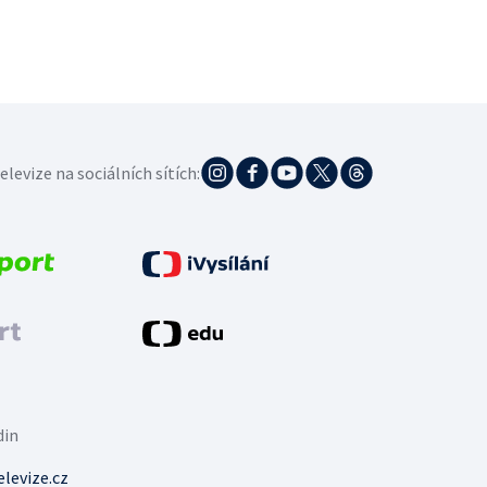
elevize na sociálních sítích:
din
levize.cz