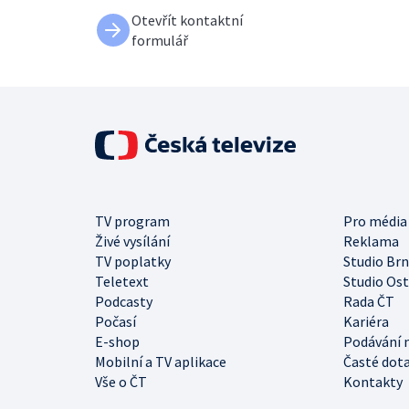
Otevřít kontaktní
formulář
TV program
Pro média
Živé vysílání
Reklama
TV poplatky
Studio Br
Teletext
Studio Os
Podcasty
Rada ČT
Počasí
Kariéra
E-shop
Podávání 
Mobilní a TV aplikace
Časté dot
Vše o ČT
Kontakty