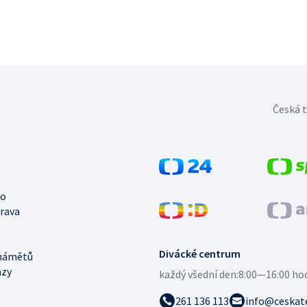
Česká t
no
trava
Divácké centrum
námětů
azy
každý všední den:
8:00—16:00 ho
261 136 113
info@ceskate