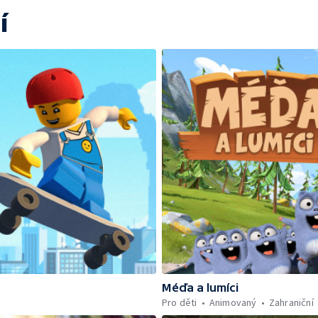
í
Méďa a lumíci
Pro děti
Animovaný
Zahraniční