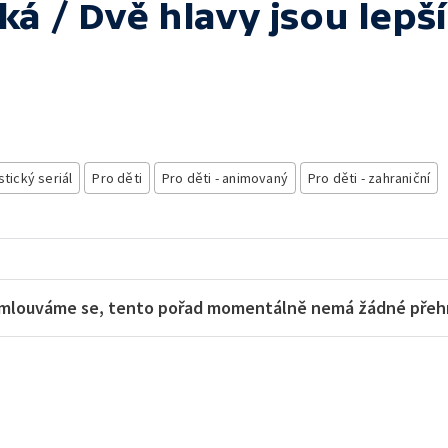
ká / Dvě hlavy jsou lepš
stický seriál
Pro děti
Pro děti - animovaný
Pro děti - zahraniční
mlouváme se, tento pořad momentálně nemá žádné přehra