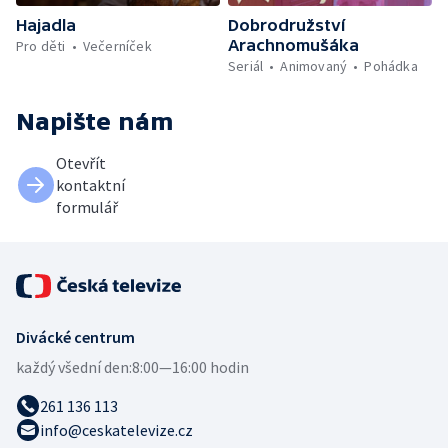
Hajadla
Dobrodružství
Arachnomušáka
Pro děti
Večerníček
Seriál
Animovaný
Pohádka
Napište nám
Otevřít
kontaktní
formulář
Divácké centrum
každý všední den:
8:00—16:00 hodin
261 136 113
info@ceskatelevize.cz