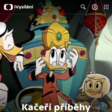
Close
Search
Kačeří příběhy