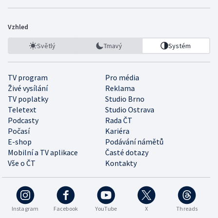
Vzhled
Světlý
Tmavý
Systém
TV program
Pro média
Živé vysílání
Reklama
TV poplatky
Studio Brno
Teletext
Studio Ostrava
Podcasty
Rada ČT
Počasí
Kariéra
E-shop
Podávání námětů
Mobilní a TV aplikace
Časté dotazy
Vše o ČT
Kontakty
Instagram
Facebook
YouTube
X
Threads