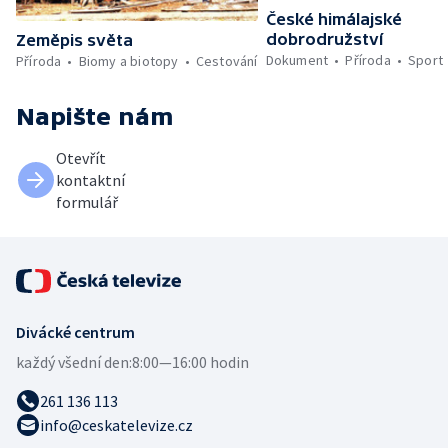
České himálajské
dobrodružství
Zeměpis světa
Dokument
Příroda
Sport
Příroda
Biomy a biotopy
Cestování
Napište nám
Otevřít
kontaktní
formulář
Divácké centrum
každý všední den:
8:00—16:00 hodin
261 136 113
info@ceskatelevize.cz