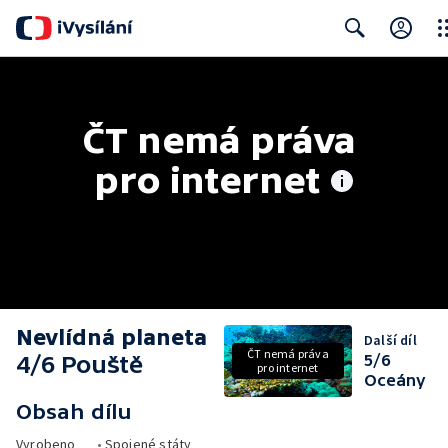
Clo
Search
ČT nemá práva 
pro internet
Nevlídná planeta
Další díl
ČT nemá práva
4/6 Pouště
5/6
pro internet
Oceány
Obsah dílu
Vyrobeno
•
Spojené státy