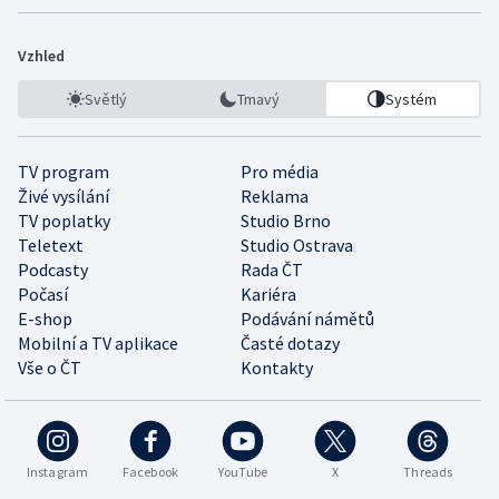
Vzhled
Světlý
Tmavý
Systém
TV program
Pro média
Živé vysílání
Reklama
TV poplatky
Studio Brno
Teletext
Studio Ostrava
Podcasty
Rada ČT
Počasí
Kariéra
E-shop
Podávání námětů
Mobilní a TV aplikace
Časté dotazy
Vše o ČT
Kontakty
Instagram
Facebook
YouTube
X
Threads