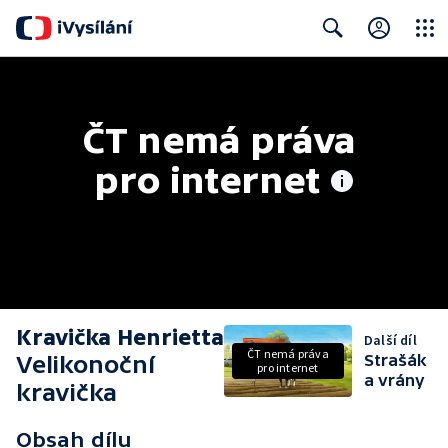
Close
Search
ČT nemá práva 
pro internet
Kravička Henrietta
Další díl
ČT nemá práva
Velikonoční
Strašák
pro internet
a vrány
kravička
Obsah dílu