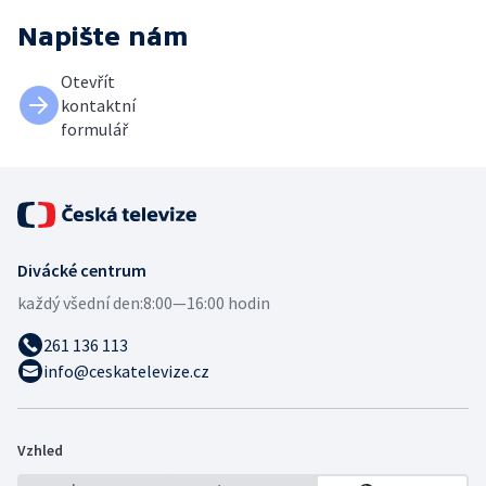
Napište nám
Otevřít
kontaktní
formulář
Divácké centrum
každý všední den:
8:00—16:00 hodin
261 136 113
info@ceskatelevize.cz
Vzhled