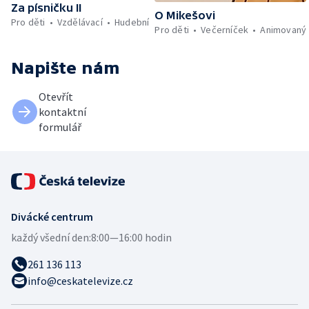
Za písničku II
O Mikešovi
Pro děti
Vzdělávací
Hudební
Pro děti
Večerníček
Animovaný
Napište nám
Otevřít
kontaktní
formulář
Divácké centrum
každý všední den:
8:00—16:00 hodin
261 136 113
info@ceskatelevize.cz