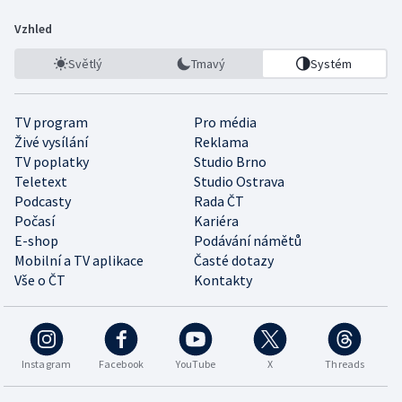
Vzhled
Světlý
Tmavý
Systém
TV program
Pro média
Živé vysílání
Reklama
TV poplatky
Studio Brno
Teletext
Studio Ostrava
Podcasty
Rada ČT
Počasí
Kariéra
E-shop
Podávání námětů
Mobilní a TV aplikace
Časté dotazy
Vše o ČT
Kontakty
Instagram
Facebook
YouTube
X
Threads