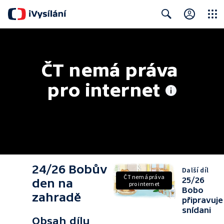
Close
Search
ČT nemá práva 
pro internet
24/26 Bobův
Další díl
ČT nemá práva
25/26
den na
pro internet
Bobo
zahradě
připravuje
snídani
Obsah dílu