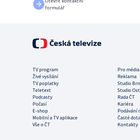
Otevřít kontaktní
formulář
TV program
Pro média
Živé vysílání
Reklama
TV poplatky
Studio Br
Teletext
Studio Os
Podcasty
Rada ČT
Počasí
Kariéra
E-shop
Podávání 
Mobilní a TV aplikace
Časté dot
Vše o ČT
Kontakty