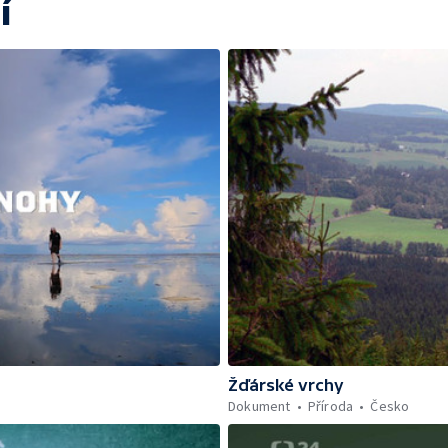
í
Žďárské vrchy
Dokument
Příroda
Česko