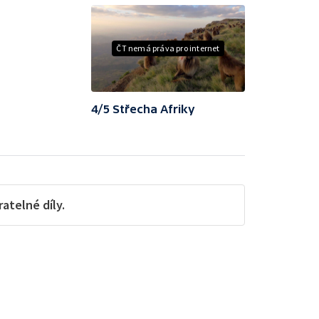
ČT nemá práva pro internet
4/5 Střecha Afriky
telné díly.