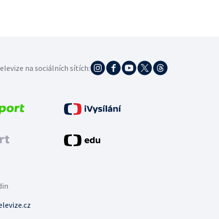
elevize na sociálních sítích:
din
levize.cz