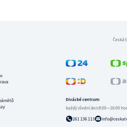
Česká t
no
trava
Divácké centrum
námětů
azy
každý všední den:
8:00—16:00 ho
261 136 113
info@ceskate