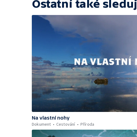
Ostatní také sleduj
Na vlastní nohy
Dokument
Cestování
Příroda