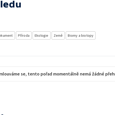
 ledu
dokument
Příroda
Ekologie
Země
Biomy a biotopy
mlouváme se, tento pořad momentálně nemá žádné přehra