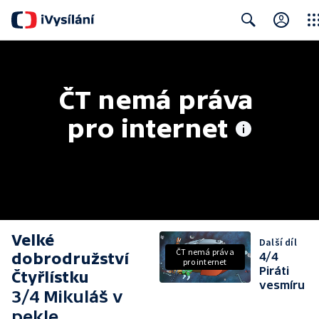
Clos
Search
ČT nemá práva 
pro internet
Velké
Další díl
ČT nemá práva
dobrodružství
4/4
pro internet
Piráti
Čtyřlístku
vesmíru
3/4 Mikuláš v
pekle