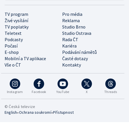
TV program
Pro média
Živé vysílání
Reklama
TV poplatky
Studio Brno
Teletext
Studio Ostrava
Podcasty
Rada ČT
Počasí
Kariéra
E-shop
Podávání námětů
Mobilní a TV aplikace
Časté dotazy
Vše o ČT
Kontakty
Instagram
Facebook
YouTube
X
Threads
© Česká televize
•
•
English
Ochrana soukromí
Přístupnost