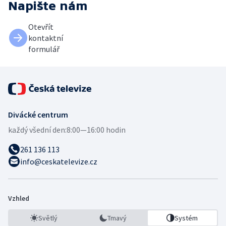
Napište nám
Otevřít
kontaktní
formulář
Divácké centrum
každý všední den:
8:00—16:00 hodin
261 136 113
info@ceskatelevize.cz
Vzhled
Světlý
Tmavý
Systém