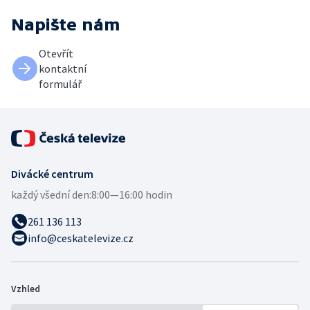
Napište nám
Otevřít
kontaktní
formulář
Divácké centrum
každý všední den:
8:00—16:00 hodin
261 136 113
info@ceskatelevize.cz
Vzhled