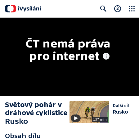
Close
Search
ČT nemá práva 
pro internet
Světový pohár v
Další díl
dráhové cyklistice
Rusko
Rusko
137 min
Obsah dílu