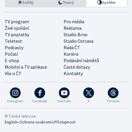
Světlý
Tmavý
Systém
TV program
Pro média
Živé vysílání
Reklama
TV poplatky
Studio Brno
Teletext
Studio Ostrava
Podcasty
Rada ČT
Počasí
Kariéra
E-shop
Podávání námětů
Mobilní a TV aplikace
Časté dotazy
Vše o ČT
Kontakty
Instagram
Facebook
YouTube
X
Threads
© Česká televize
•
•
English
Ochrana soukromí
Přístupnost