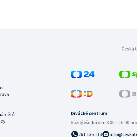
Česká t
no
trava
Divácké centrum
námětů
azy
každý všední den:
8:00—16:00 ho
261 136 113
info@ceskate