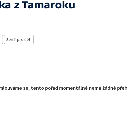
ika z Tamaroku
í
Seriál pro děti
mlouváme se, tento pořad momentálně nemá žádné přehra