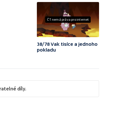
ČT nemá práva pro internet
38/78 Vak tisíce a jednoho
pokladu
telné díly.