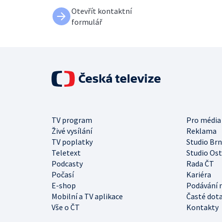
Otevřít kontaktní
formulář
TV program
Pro média
Živé vysílání
Reklama
TV poplatky
Studio Br
Teletext
Studio Os
Podcasty
Rada ČT
Počasí
Kariéra
E-shop
Podávání 
Mobilní a TV aplikace
Časté dot
Vše o ČT
Kontakty