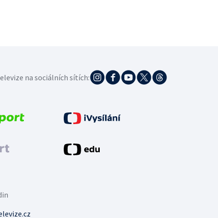
elevize na sociálních sítích:
din
levize.cz