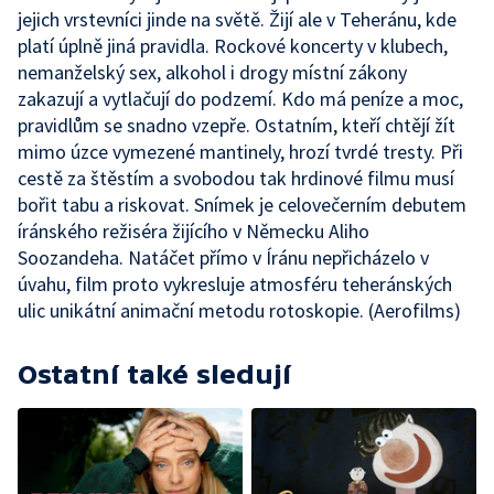
jejich vrstevníci jinde na světě. Žijí ale v Teheránu, kde
platí úplně jiná pravidla. Rockové koncerty v klubech,
nemanželský sex, alkohol i drogy místní zákony
zakazují a vytlačují do podzemí. Kdo má peníze a moc,
pravidlům se snadno vzepře. Ostatním, kteří chtějí žít
mimo úzce vymezené mantinely, hrozí tvrdé tresty. Při
cestě za štěstím a svobodou tak hrdinové filmu musí
bořit tabu a riskovat. Snímek je celovečerním debutem
íránského režiséra žijícího v Německu Aliho
Soozandeha. Natáčet přímo v Íránu nepřicházelo v
úvahu, film proto vykresluje atmosféru teheránských
ulic unikátní animační metodu rotoskopie. (Aerofilms)
Ostatní také sledují