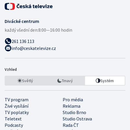
Divácké centrum
každý všední den:
8:00—16:00 hodin
261 136 113
info@ceskatelevize.cz
Vzhled
Světlý
Tmavý
Systém
TV program
Pro média
Živé vysílání
Reklama
TV poplatky
Studio Brno
Teletext
Studio Ostrava
Podcasty
Rada ČT