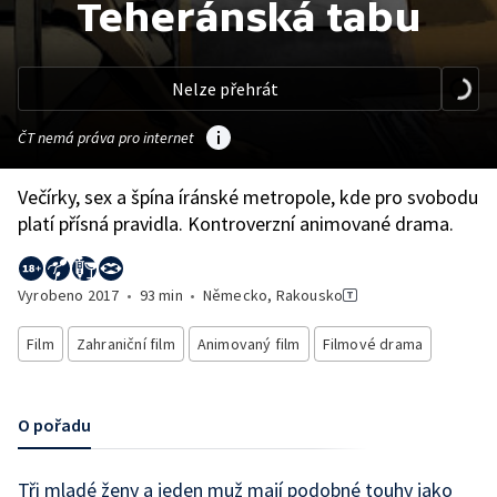
Teheránská tabu
Nelze přehrát
ČT nemá práva pro internet
Večírky, sex a špína íránské metropole, kde pro svobodu
platí přísná pravidla. Kontroverzní animované drama.
Vyrobeno
2017
•
93 min
•
Německo, Rakousko
Film
Zahraniční film
Animovaný film
Filmové drama
O pořadu
Tři mladé ženy a jeden muž mají podobné touhy jako