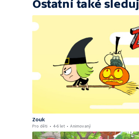
Ostatní také sleduj
Zouk
Pro děti
4-6 let
Animovaný