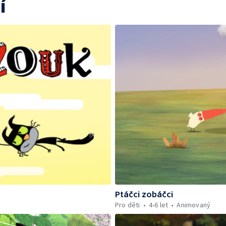
í
Ptáčci zobáčci
Pro děti
4-6 let
Animovaný