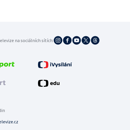
elevize na sociálních sítích:
din
levize.cz