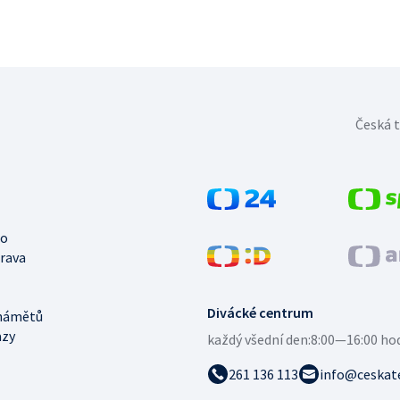
Česká t
no
trava
Divácké centrum
námětů
azy
každý všední den:
8:00—16:00 ho
261 136 113
info@ceskate