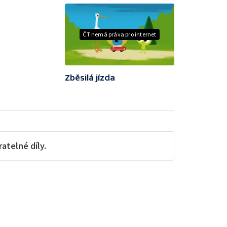
ČT nemá práva pro internet
Zběsilá jízda
telné díly.