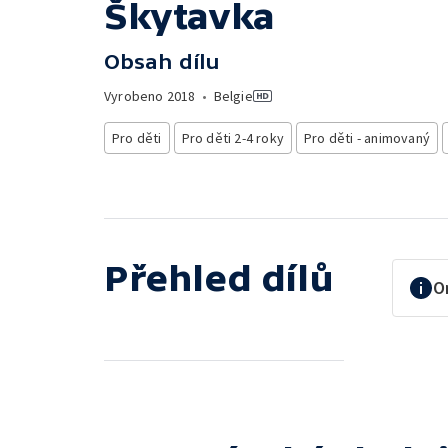
Škytavka
Obsah dílu
Vyrobeno
2018
•
Belgie
Pro děti
Pro děti 2-4 roky
Pro děti - animovaný
Přehled dílů
O