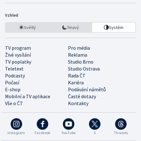
Vzhled
Světlý
Tmavý
Systém
TV program
Pro média
Živé vysílání
Reklama
TV poplatky
Studio Brno
Teletext
Studio Ostrava
Podcasty
Rada ČT
Počasí
Kariéra
E-shop
Podávání námětů
Mobilní a TV aplikace
Časté dotazy
Vše o ČT
Kontakty
Instagram
Facebook
YouTube
X
Threads