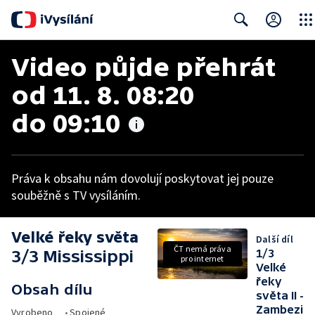
Close
Search
Video půjde přehrát 
od 11. 8. 08:20 
do 09:10
Práva k obsahu nám dovolují poskytovat jej pouze
souběžně s TV vysíláním.
Velké řeky světa
Další díl
ČT nemá práva
3/3 Mississippi
1/3
pro internet
Velké
řeky
Obsah dílu
světa II -
Zambezi
Vyrobeno
•
Spojené