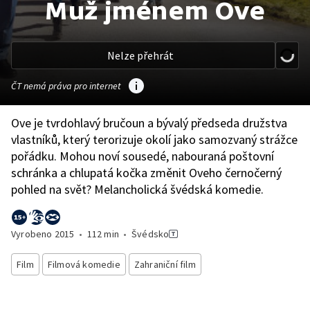
Muž jménem Ove
Nelze přehrát
ČT nemá práva pro internet
Ove je tvrdohlavý bručoun a bývalý předseda družstva
vlastníků, který terorizuje okolí jako samozvaný strážce
pořádku. Mohou noví sousedé, nabouraná poštovní
schránka a chlupatá kočka změnit Oveho černočerný
pohled na svět? Melancholická švédská komedie.
Vyrobeno
2015
•
112 min
•
Švédsko
Film
Filmová komedie
Zahraniční film