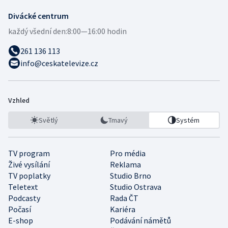
Divácké centrum
každý všední den:
8:00—16:00 hodin
261 136 113
info@ceskatelevize.cz
Vzhled
Světlý
Tmavý
Systém
TV program
Pro média
Živé vysílání
Reklama
TV poplatky
Studio Brno
Teletext
Studio Ostrava
Podcasty
Rada ČT
Počasí
Kariéra
E-shop
Podávání námětů