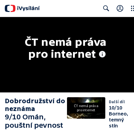
Clo
Search
ČT nemá práva 
pro internet
Dobrodružství do
Další díl
ČT nemá práva
neznáma
10/10
pro internet
Borneo,
9/10 Omán,
temný
pouštní pevnost
stín