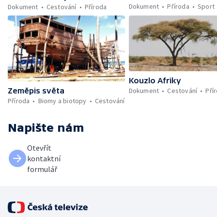
Dokument
Příroda
Sport
Dokument
Cestování
Příroda
Kouzlo Afriky
Dokument
Cestování
Pří
Zeměpis světa
Příroda
Biomy a biotopy
Cestování
Napište nám
Otevřít
kontaktní
formulář