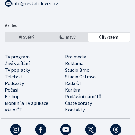
info@ceskatelevize.cz
Vzhled
Světlý
Tmavý
Systém
TV program
Pro média
Živé vysílání
Reklama
TV poplatky
Studio Brno
Teletext
Studio Ostrava
Podcasty
Rada ČT
Počasí
Kariéra
E-shop
Podávání námětů
Mobilní a TV aplikace
Časté dotazy
Vše o ČT
Kontakty