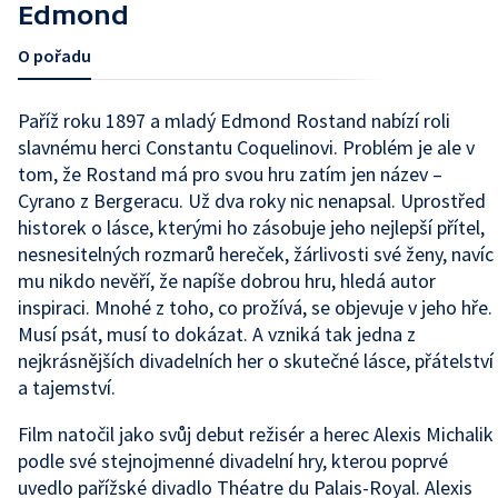
Edmond
O pořadu
Paříž roku 1897 a mladý Edmond Rostand nabízí roli
slavnému herci Constantu Coquelinovi. Problém je ale v
tom, že Rostand má pro svou hru zatím jen název –
Cyrano z Bergeracu. Už dva roky nic nenapsal. Uprostřed
historek o lásce, kterými ho zásobuje jeho nejlepší přítel,
nesnesitelných rozmarů hereček, žárlivosti své ženy, navíc
mu nikdo nevěří, že napíše dobrou hru, hledá autor
inspiraci. Mnohé z toho, co prožívá, se objevuje v jeho hře.
Musí psát, musí to dokázat. A vzniká tak jedna z
nejkrásnějších divadelních her o skutečné lásce, přátelství
a tajemství.
Film natočil jako svůj debut režisér a herec Alexis Michalik
podle své stejnojmenné divadelní hry, kterou poprvé
uvedlo pařížské divadlo Théatre du Palais-Royal. Alexis