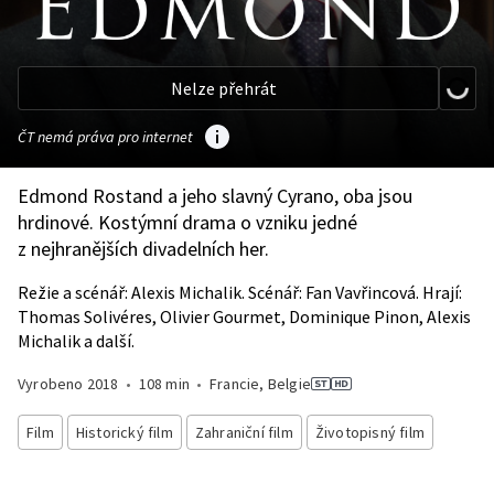
Nelze přehrát
ČT nemá práva pro internet
Edmond Rostand a jeho slavný Cyrano, oba jsou
hrdinové. Kostýmní drama o vzniku jedné
z nejhranějších divadelních her.
Režie a scénář: Alexis Michalik. Scénář: Fan Vavřincová. Hrají:
Thomas Solivéres, Olivier Gourmet, Dominique Pinon, Alexis
Michalik a další.
Vyrobeno
2018
•
108 min
•
Francie, Belgie
Film
Historický film
Zahraniční film
Životopisný film