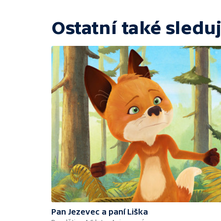
Ostatní také sleduj
Pan Jezevec a paní Liška