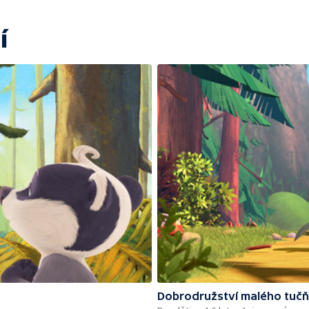
í
Dobrodružství malého tuč