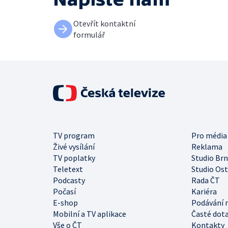
Otevřít kontaktní
formulář
TV program
Pro média
Živé vysílání
Reklama
TV poplatky
Studio Br
Teletext
Studio Os
Podcasty
Rada ČT
Počasí
Kariéra
E-shop
Podávání 
Mobilní a TV aplikace
Časté dot
Vše o ČT
Kontakty