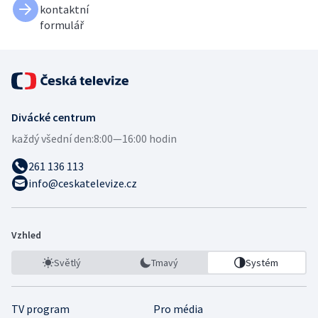
kontaktní
formulář
Divácké centrum
každý všední den:
8:00—16:00 hodin
261 136 113
info@ceskatelevize.cz
Vzhled
Světlý
Tmavý
Systém
TV program
Pro média