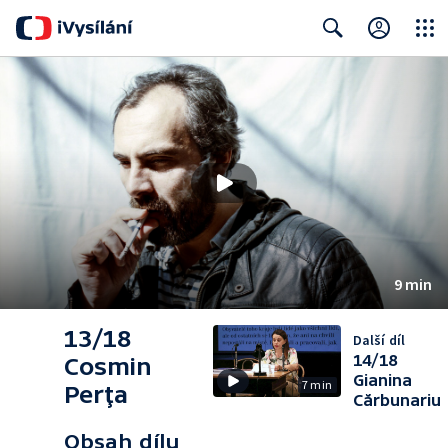
Close
Search
9 min
13/18
Další díl
14/18
Cosmin
Gianina
7 min
Perţa
Cărbunariu
Obsah dílu