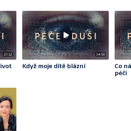
27:12
34:50
ivot
Když moje dítě blázní
Co ná
péči