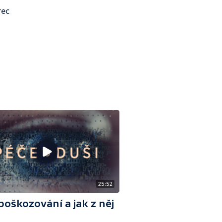
rec
25:52
oškozování a jak z něj