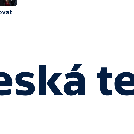
38:03
ovat