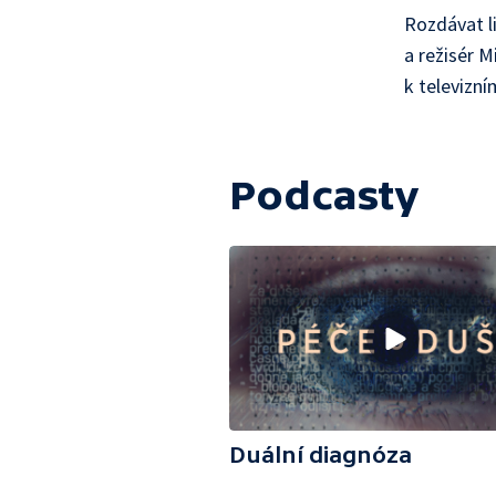
Rozdávat l
a režisér 
k televizn
Podcasty
Duální diagnóza