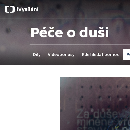
Péče o duši
Díly
Videobonusy
Kde hledat pomoc
P