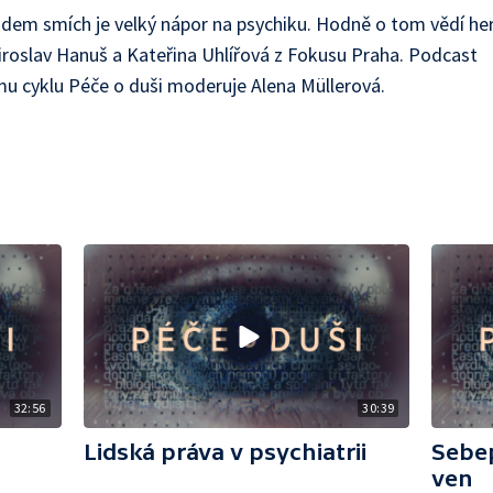
idem smích je velký nápor na psychiku. Hodně o tom vědí he
Miroslav Hanuš a Kateřina Uhlířová z Fokusu Praha. Podcast
ímu cyklu Péče o duši moderuje Alena Müllerová.
32:56
30:39
Lidská práva v psychiatrii
Sebep
ven