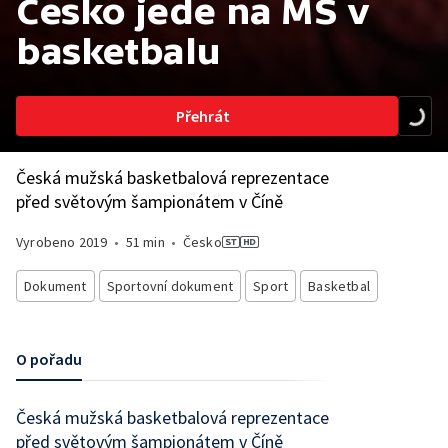
Česko jede na MS v
basketbalu
Přehrát
Česká mužská basketbalová reprezentace
před světovým šampionátem v Číně
Vyrobeno
2019
•
51 min
•
Česko
Dokument
Sportovní dokument
Sport
Basketbal
O pořadu
Česká mužská basketbalová reprezentace
před světovým šampionátem v Číně