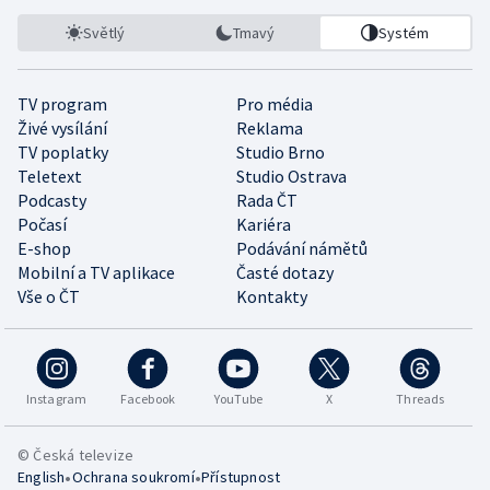
Světlý
Tmavý
Systém
TV program
Pro média
Živé vysílání
Reklama
TV poplatky
Studio Brno
Teletext
Studio Ostrava
Podcasty
Rada ČT
Počasí
Kariéra
E-shop
Podávání námětů
Mobilní a TV aplikace
Časté dotazy
Vše o ČT
Kontakty
Instagram
Facebook
YouTube
X
Threads
© Česká televize
•
•
English
Ochrana soukromí
Přístupnost