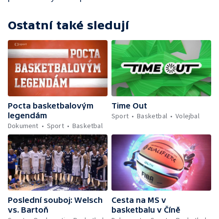
Ostatní také sledují
Pocta basketbalovým
Time Out
legendám
Sport
Basketbal
Volejbal
Dokument
Sport
Basketbal
Poslední souboj: Welsch
Cesta na MS v
vs. Bartoň
basketbalu v Číně