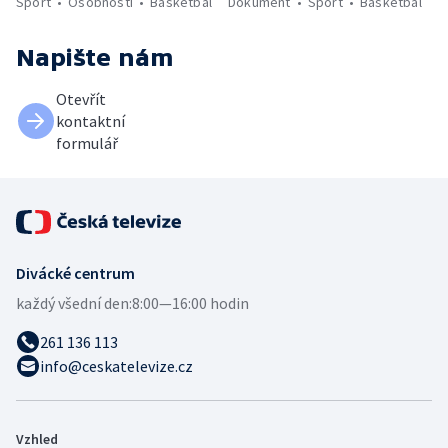
Sport
Osobnosti
Basketbal
Dokument
Sport
Basketbal
Napište nám
Otevřít
kontaktní
formulář
Divácké centrum
každý všední den:
8:00—16:00 hodin
261 136 113
info@ceskatelevize.cz
Vzhled