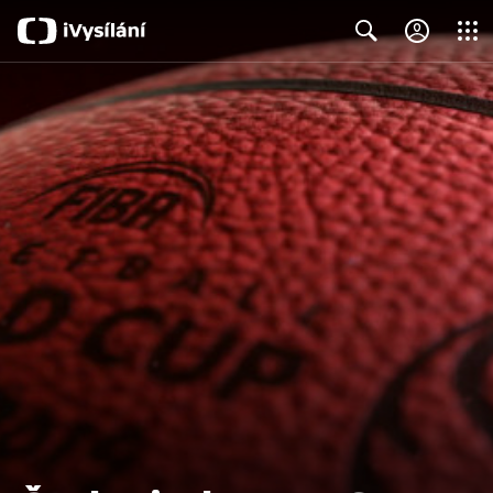
Close
Search