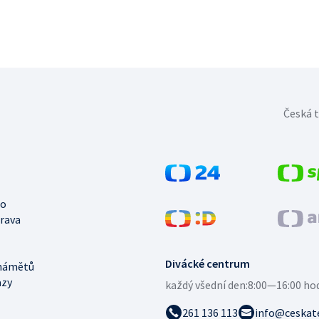
Česká t
no
trava
Divácké centrum
námětů
azy
každý všední den:
8:00—16:00 ho
261 136 113
info@ceskate