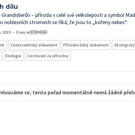
h dílu
Grandidierův – příroda v celé své velkoleposti a symbol Ma
o noblesních stromech se říká, že jsou to „kořeny nebes“.
o
2019
•
Francie
nt
Cestovatelský dokument
Přírodovědný dokument
Ekologick
Ekologie
Cestování za přírodou
mlouváme se, tento pořad momentálně nemá žádné přehra