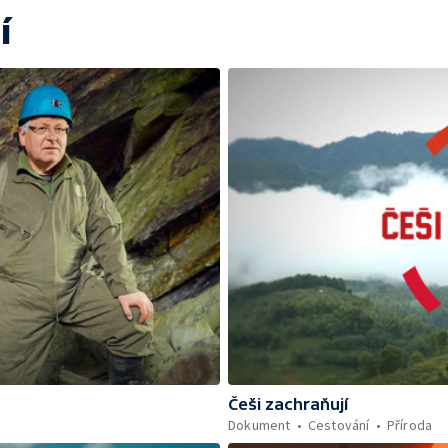
í
Češi zachraňují
Dokument
Cestování
Příroda