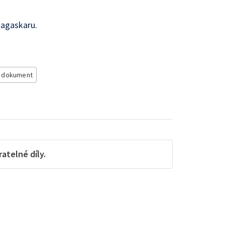
dagaskaru.
ý dokument
telné díly.