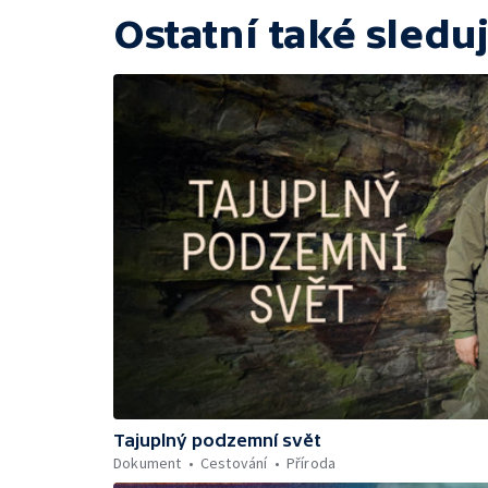
Ostatní také sleduj
Tajuplný podzemní svět
Dokument
Cestování
Příroda