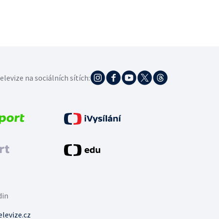
elevize na sociálních sítích:
din
levize.cz