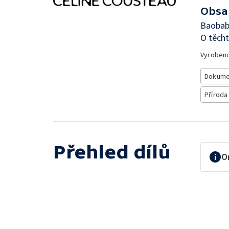
Obsa
Baobab 
O těcht
Vyroben
Dokume
Příroda
Přehled dílů
O