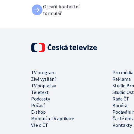
Otevřít kontaktní
formulář
TV program
Pro média
Živé vysílání
Reklama
TV poplatky
Studio Br
Teletext
Studio Os
Podcasty
Rada ČT
Počasí
Kariéra
E-shop
Podávání 
Mobilní a TV aplikace
Časté dot
Vše o ČT
Kontakty