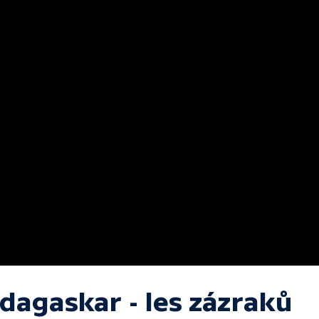
dagaskar - les zázraků