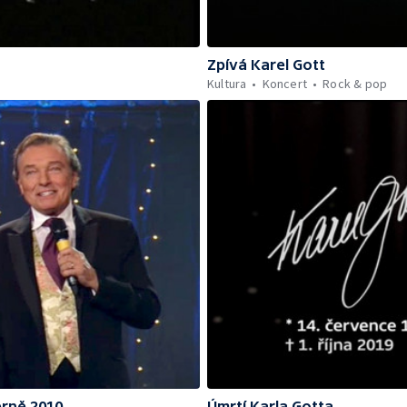
Zpívá Karel Gott
Kultura
Koncert
Rock & pop
erně 2010
Úmrtí Karla Gotta