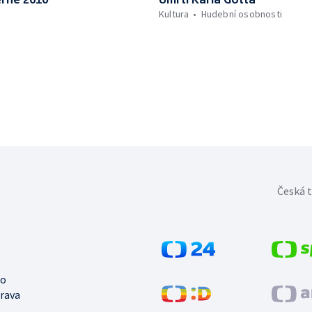
Kultura
Hudební osobnosti
Česká t
no
trava