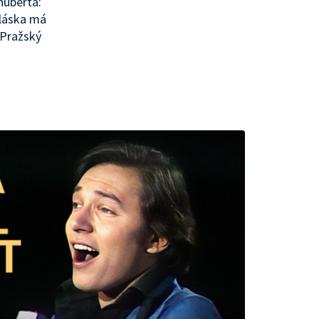
huberta:
 láska má
 Pražský