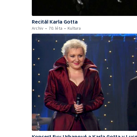
Recitál Karla Gotta
Archiv
70. léta
Kultura
Koncert Evy Urbanové a Karla Gotta v Luc