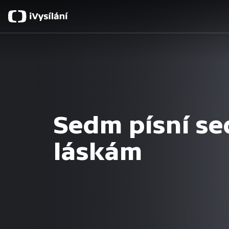
Sedm písní se
láskám