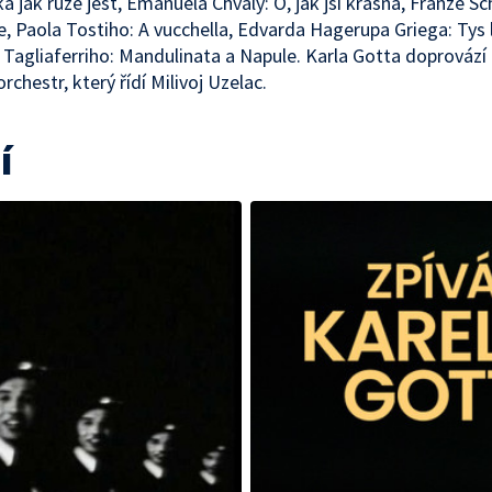
a jak růže jest, Emanuela Chvály: Ó, jak jsi krásná, Franze Sc
e, Paola Tostiho: A vucchella, Edvarda Hagerupa Griega: Tys
 Tagliaferriho: Mandulinata a Napule. Karla Gotta doprovází
rchestr, který řídí Milivoj Uzelac.
í