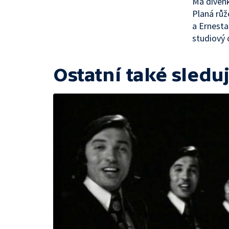
Má dívenk
Planá růž
a Ernesta
studiový o
Ostatní také sleduj