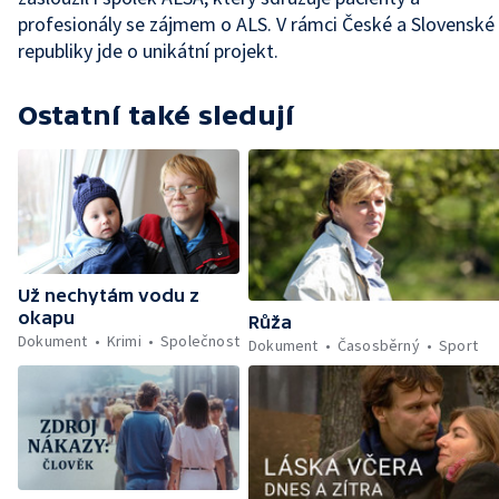
profesionály se zájmem o ALS. V rámci České a Slovenské
republiky jde o unikátní projekt.
Ostatní také sledují
Už nechytám vodu z
okapu
Růža
Dokument
Krimi
Společnost
Dokument
Časosběrný
Sport