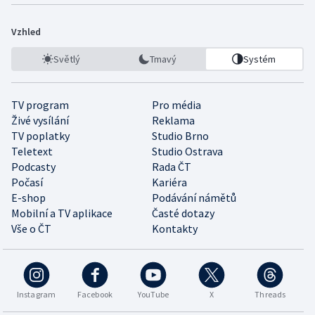
Vzhled
Světlý
Tmavý
Systém
TV program
Pro média
Živé vysílání
Reklama
TV poplatky
Studio Brno
Teletext
Studio Ostrava
Podcasty
Rada ČT
Počasí
Kariéra
E-shop
Podávání námětů
Mobilní a TV aplikace
Časté dotazy
Vše o ČT
Kontakty
Instagram
Facebook
YouTube
X
Threads