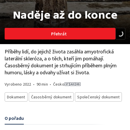
Naděje až do konce
Přehrát
Příběhy lidí, do jejichž života zasáhla amyotrofická
laterální skleróza, a o těch, kteří jim pomáhají.
Časosběrný dokument je strhujícím příběhem plným
humoru, lásky a odvahy užívat si života.
Vyrobeno
2022
•
90 min
•
Česko
Dokument
Časosběrný dokument
Společenský dokument
O pořadu