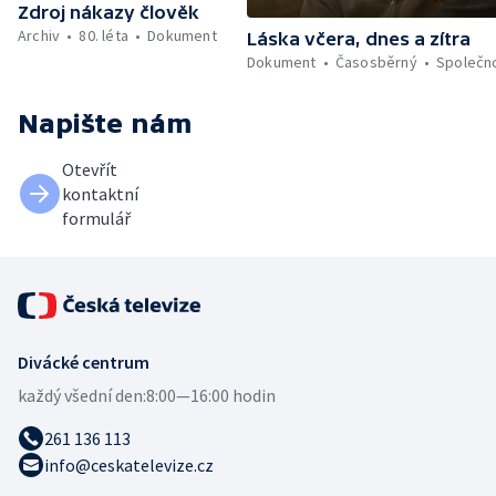
Zdroj nákazy člověk
Archiv
80. léta
Dokument
Láska včera, dnes a zítra
Dokument
Časosběrný
Společn
Napište nám
Otevřít
kontaktní
formulář
Divácké centrum
každý všední den:
8:00—16:00 hodin
261 136 113
info@ceskatelevize.cz