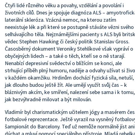
Čtyři lidé různého věku a povahy, vzdělání a povolání i
životních cílů. Dnes je spojuje diagnóza ALS – amyotrofick
laterální skleróza. Vzácná nemoc, na kterou zatím
neexistuje lék a při které se postupně stáváte vězni svého
selhávajícího těla. Nejznámějšími pacienty s ALS byli brits
vědec Stephen Hawking či český politik Stanislav Gross.
Časosběrný dokument Veroniky Stehlíkové však vypráví o
obyčejných lidech – a také o těch, kteří se o ně starají.
Nenabízí depresivní svědectví o blížícím se konci, ale
strhující příběh plný humoru, naděje a odvahy užívat si živ
v každém okamžiku. Hrdinům dochází fyzická síla, netuší,
jak dlouho budou ještě žít. Ale umějí využít svůj čas – k
bláznivým akcím, ke smíření, nalezení sebe sama i k tomu,
jak bezvýhradně milovat a být milován.
Vladimír byl charismatickým učitelem jógy a masérem če
fotbalové reprezentace. Ještě vyrazil na vysněný fotbalov
šampionát do Barcelony. Teď už nemůže normálně jíst ani
dýchat a mluví pomocí speciálního přístroje. Mladá rebelk