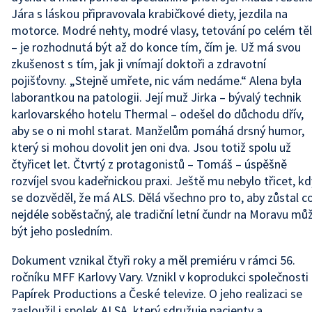
Jára s láskou připravovala krabičkové diety, jezdila na
motorce. Modré nehty, modré vlasy, tetování po celém tě
– je rozhodnutá být až do konce tím, čím je. Už má svou
zkušenost s tím, jak ji vnímají doktoři a zdravotní
pojišťovny. „Stejně umřete, nic vám nedáme.“ Alena byla
laborantkou na patologii. Její muž Jirka – bývalý technik
karlovarského hotelu Thermal – odešel do důchodu dřív,
aby se o ni mohl starat. Manželům pomáhá drsný humor,
který si mohou dovolit jen oni dva. Jsou totiž spolu už
čtyřicet let. Čtvrtý z protagonistů – Tomáš – úspěšně
rozvíjel svou kadeřnickou praxi. Ještě mu nebylo třicet, k
se dozvěděl, že má ALS. Dělá všechno pro to, aby zůstal c
nejdéle soběstačný, ale tradiční letní čundr na Moravu mů
být jeho posledním.
Dokument vznikal čtyři roky a měl premiéru v rámci 56.
ročníku MFF Karlovy Vary. Vznikl v koprodukci společnosti
Papírek Productions a České televize. O jeho realizaci se
zasloužil i spolek ALSA, který sdružuje pacienty a