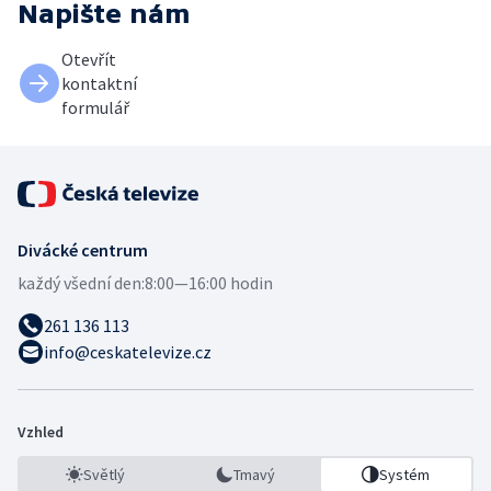
Napište nám
Otevřít
kontaktní
formulář
Divácké centrum
každý všední den:
8:00—16:00 hodin
261 136 113
info@ceskatelevize.cz
Vzhled
Světlý
Tmavý
Systém