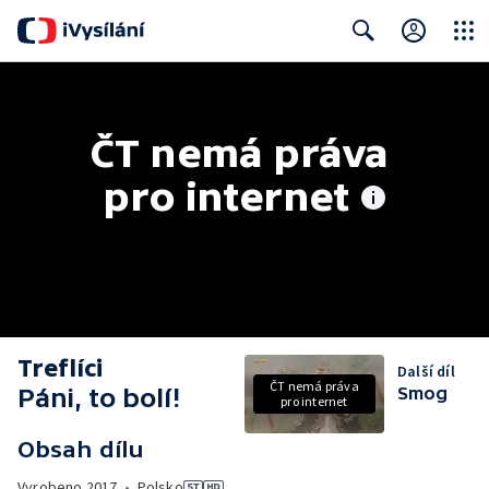
Close
Search
ČT nemá práva 
pro internet
Treflíci
Další díl
ČT nemá práva
Páni, to bolí!
Smog
pro internet
Obsah dílu
Vyrobeno
2017
•
Polsko