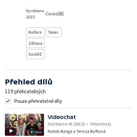
Vyrobeno
•
Česko
2015
Kultura
Tanec
Zábava
Soutěž
Přehled dílů
119 přehratelných
Pouze přehratelné díly
Videochat
StarDance VII (2015)
•
Videochaty
Radek Banga a Tereza Bufková
47 min