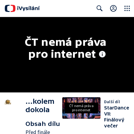
Close
Search
ČT nemá práva 
pro internet
...kolem
Další díl
ČT nemá práva
StarDance
dokola
pro internet
VII:
Finálový
Obsah dílu
večer
Před finále