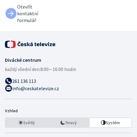
Otevřít
kontaktní
formulář
Divácké centrum
každý všední den:
8:00—16:00 hodin
261 136 113
info@ceskatelevize.cz
Vzhled
Světlý
Tmavý
Systém