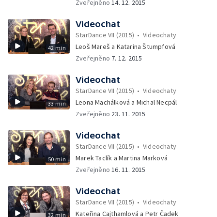
Zveřejněno
14. 12. 2015
Videochat
StarDance VII (2015)
•
Videochaty
Leoš Mareš a Katarina Štumpfová
42 min
Zveřejněno
7. 12. 2015
Videochat
StarDance VII (2015)
•
Videochaty
Leona Machálková a Michal Necpál
33 min
Zveřejněno
23. 11. 2015
Videochat
StarDance VII (2015)
•
Videochaty
Marek Taclík a Martina Marková
50 min
Zveřejněno
16. 11. 2015
Videochat
StarDance VII (2015)
•
Videochaty
Kateřina Cajthamlová a Petr Čadek
32 min