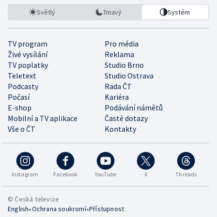
Světlý
Tmavý
Systém
TV program
Pro média
Živé vysílání
Reklama
TV poplatky
Studio Brno
Teletext
Studio Ostrava
Podcasty
Rada ČT
Počasí
Kariéra
E-shop
Podávání námětů
Mobilní a TV aplikace
Časté dotazy
Vše o ČT
Kontakty
Instagram
Facebook
YouTube
X
Threads
© Česká televize
•
•
English
Ochrana soukromí
Přístupnost