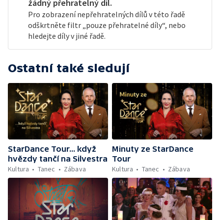
žádný přehratelný díl.
Pro zobrazení nepřehratelných dílů v této řadě
odškrtněte filtr „pouze přehratelné díly“, nebo
hledejte díly v jiné řadě.
Ostatní také sledují
StarDance Tour... když
Minuty ze StarDance
hvězdy tančí na Silvestra
Tour
Kultura
Tanec
Zábava
Kultura
Tanec
Zábava