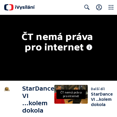
Close
Search
ČT nemá práva 
pro internet
StarDance
Další díl
ČT nemá práva
StarDance
VI
pro internet
VI ...kolem
...kolem
dokola
dokola