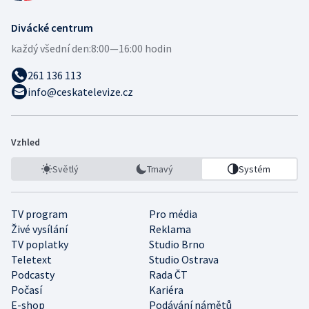
Divácké centrum
každý všední den:
8:00—16:00 hodin
261 136 113
info@ceskatelevize.cz
Vzhled
Světlý
Tmavý
Systém
TV program
Pro média
Živé vysílání
Reklama
TV poplatky
Studio Brno
Teletext
Studio Ostrava
Podcasty
Rada ČT
Počasí
Kariéra
E-shop
Podávání námětů