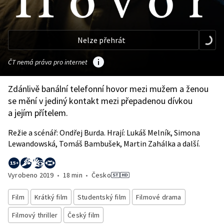
Nelze přehrát
ČT nemá práva pro internet
Zdánlivě banální telefonní hovor mezi mužem a ženou
se mění v jediný kontakt mezi přepadenou dívkou
a jejím přítelem.
Režie a scénář: Ondřej Burda. Hrají: Lukáš Melník, Simona
Lewandowská, Tomáš Bambušek, Martin Zahálka a další.
Vyrobeno
2019
•
18 min
•
Česko
Film
Krátký film
Studentský film
Filmové drama
Filmový thriller
Český film