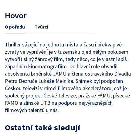
Hovor
O pořadu
Tvůrci
Thriller sázející na jednotu místa a času i překvapivé
zvraty ve vyprávění je v tuzemsku ojedinělým pokusem
vytvořit silný žánrový film, tedy něco, co je vlastní spíš
západním kinematografiím. Do hlavní role obsadil
absolventa brněnské JAMU a člena ostravského Divadla
Petra Bezruče Lukáše Melníka. Snímek byl podpořen
Českou televizí v rámci Filmového akcelerátoru, což je
společný projekt České televize, pražské FAMU, písecké
FAMO a zlínské UTB na podporu nejvýraznějších
filmových talentů u nás.
Ostatní také sledují