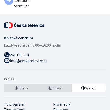
kontaktní
formulář
Divácké centrum
každý všední den:
8:00—16:00 hodin
261 136 113
info@ceskatelevize.cz
Vzhled
Světlý
Tmavý
Systém
TV program
Pro média
Živé vysílání
Reklama