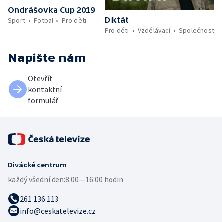
Ondrášovka Cup 2019
Diktát
Sport
Fotbal
Pro děti
Pro děti
Vzdělávací
Společnost
Napište nám
Otevřít
kontaktní
formulář
Divácké centrum
každý všední den:
8:00—16:00 hodin
261 136 113
info@ceskatelevize.cz