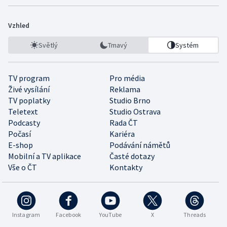
Vzhled
Světlý
Tmavý
Systém
TV program
Pro média
Živé vysílání
Reklama
TV poplatky
Studio Brno
Teletext
Studio Ostrava
Podcasty
Rada ČT
Počasí
Kariéra
E-shop
Podávání námětů
Mobilní a TV aplikace
Časté dotazy
Vše o ČT
Kontakty
Instagram
Facebook
YouTube
X
Threads