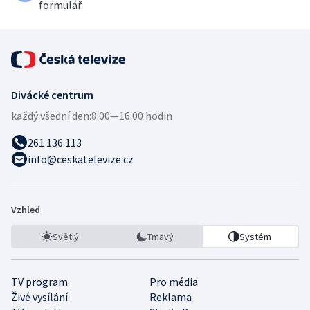
formulář
Divácké centrum
každý všední den:
8:00—16:00 hodin
261 136 113
info@ceskatelevize.cz
Vzhled
Světlý
Tmavý
Systém
TV program
Pro média
Živé vysílání
Reklama