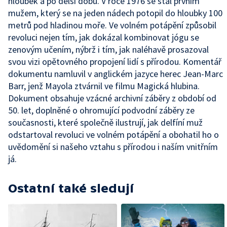
hloubek a po delší dobu. V roce 1976 se stal prvním
mužem, který se na jeden nádech potopil do hloubky 100
metrů pod hladinou moře. Ve volném potápění způsobil
revoluci nejen tím, jak dokázal kombinovat jógu se
zenovým učením, nýbrž i tím, jak naléhavě prosazoval
svou vizi opětovného propojení lidí s přírodou. Komentář
dokumentu namluvil v anglickém jazyce herec Jean-Marc
Barr, jenž Mayola ztvárnil ve filmu Magická hlubina.
Dokument obsahuje vzácné archivní záběry z období od
50. let, doplněné o ohromující podvodní záběry ze
současnosti, které společně ilustrují, jak delfíní muž
odstartoval revoluci ve volném potápění a obohatil ho o
uvědomění si našeho vztahu s přírodou i naším vnitřním
já.
Ostatní také sledují