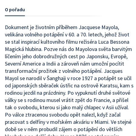
O pořadu
Dokument je životním příběhem Jacquese Mayola,
velikána volného potápění v 60. a 70. letech, jehož život
se stal inspirací kultovního filmu režiséra Luca Bessona
Magická hlubina. Pozve nás do Mayolova světa barvitým
líčením jeho dobrodružných cest po Japonsku, Evropě,
Severní Americe a Indii a zároveň nám umožní pocítit
transformační prožitek z volného potápění. Jacques
Mayol se narodil v Šanghaji v roce 1927 a potápět se učil
od japonských sběraček ústřic na ostrově Karatsu, kam s
rodinou jezdil na prázdniny. Po vypuknutí druhé světové
války se s rodinou musel vrátit zpět do Francie, a přišel
tak o svobodu, kterou si jako malý chlapec v Asii užíval.
Po válce ztracenou svobodu opět nalezl, když začal
pracovat s delfíny v mořském akváriu v Miami. Ve stejné
době se v něm probudil zájem o potápění do větších