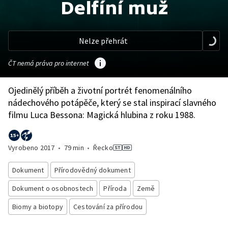
Delfíní muž
Nelze přehrát
ČT nemá práva pro internet
Ojedinělý příběh a životní portrét fenomenálního
nádechového potápěče, který se stal inspirací slavného
filmu Luca Bessona: Magická hlubina z roku 1988.
Vyrobeno
2017
•
79 min
•
Řecko
Dokument
Přírodovědný dokument
Dokument o osobnostech
Příroda
Země
Biomy a biotopy
Cestování za přírodou