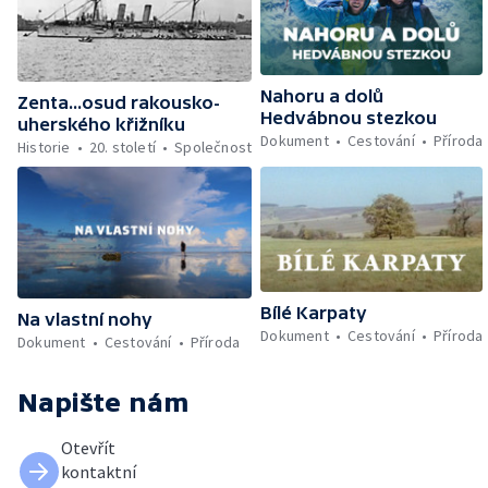
Nahoru a dolů
Zenta...osud rakousko-
Hedvábnou stezkou
uherského křižníku
Dokument
Cestování
Příroda
Historie
20. století
Společnost
Bílé Karpaty
Na vlastní nohy
Dokument
Cestování
Příroda
Dokument
Cestování
Příroda
Napište nám
Otevřít
kontaktní