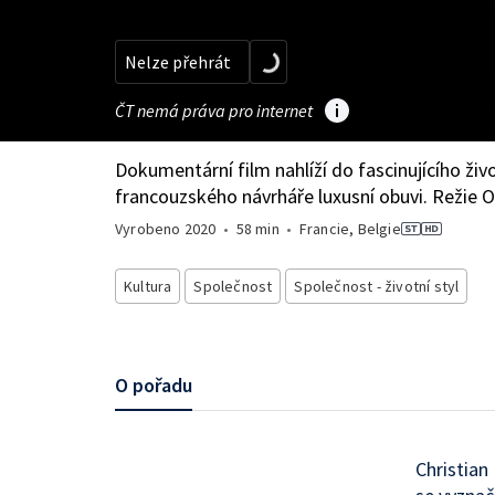
Nelze přehrát
ČT nemá práva pro internet
Dokumentární film nahlíží do fascinujícího živo
francouzského návrháře luxusní obuvi. Režie O
Vyrobeno
2020
•
58 min
•
Francie, Belgie
Kultura
Společnost
Společnost - životní styl
O pořadu
Christian