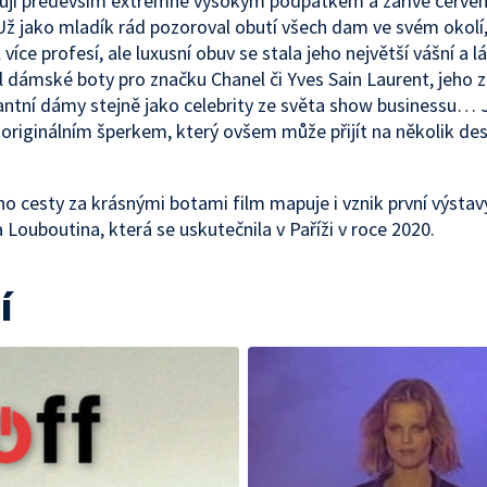
čují především extrémně vysokým podpatkem a zářivě červe
Už jako mladík rád pozoroval obutí všech dam ve svém okolí
více profesí, ale luxusní obuv se stala jeho největší vášní a l
 dámské boty pro značku Chanel či Yves Sain Laurent, jeho 
antní dámy stejně jako celebrity ze světa show businessu… 
 originálním šperkem, který ovšem může přijít na několik desí
o cesty za krásnými botami film mapuje i vznik první výstav
a Louboutina, která se uskutečnila v Paříži v roce 2020.
í