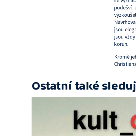
se vyzna
podešví. 
vyzkoušel 
Navrhoval
jsou eleg
jsou vždy
korun.
Kromě jeh
Christian
Ostatní také sleduj