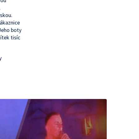
nou
,
áskou.
zákaznice
Jeho boty
tek tisíc
y