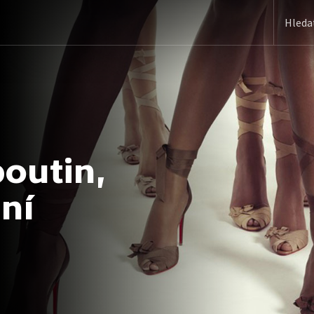
boutin,
ní