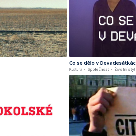
Co se dělo v Devadesátká
Kultura
Společnost
Životní styl