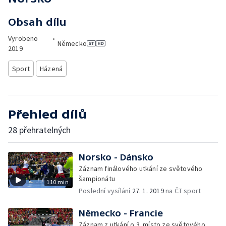
Obsah dílu
Vyrobeno
•
Německo
2019
Sport
Házená
Přehled dílů
28 přehratelných
Norsko - Dánsko
Záznam finálového utkání ze světového
šampionátu
110 min
Poslední vysílání
27. 1. 2019
na ČT sport
Německo - Francie
Záznam z utkání o 3. místo ze světového