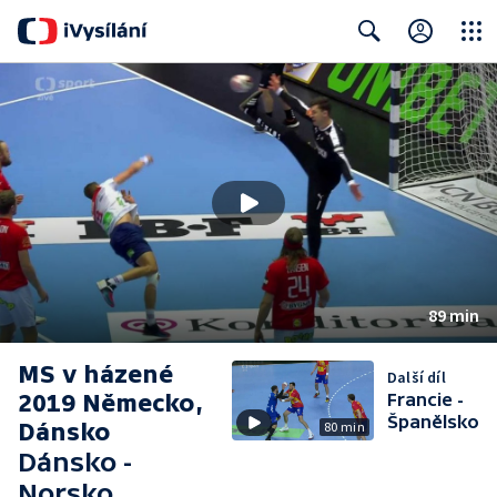
Close
Search
89 min
MS v házené
Další díl
2019 Německo,
Francie -
Španělsko
Dánsko
80 min
Dánsko -
Norsko