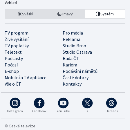
Vzhled
Světlý
Tmavý
Systém
TV program
Pro média
Živé vysílání
Reklama
TV poplatky
Studio Brno
Teletext
Studio Ostrava
Podcasty
Rada ČT
Počasí
Kariéra
E-shop
Podávání námětů
Mobilní a TV aplikace
Časté dotazy
Vše o ČT
Kontakty
Instagram
Facebook
YouTube
X
Threads
© Česká televize