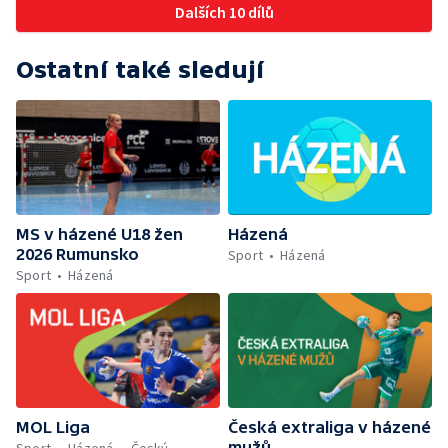
Dalších 10 dílů
Ostatní také sledují
MS v házené U18 žen
Házená
2026 Rumunsko
Sport
Házená
Sport
Házená
MOL Liga
Česká extraliga v házené
mužů
Sport
Házená
Český