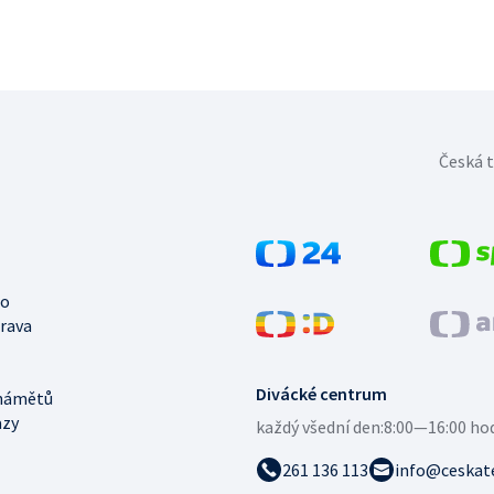
Česká t
no
trava
Divácké centrum
námětů
azy
každý všední den:
8:00—16:00 ho
261 136 113
info@ceskate