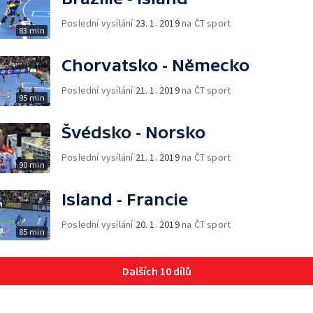
Poslední vysílání
23. 1. 2019
na ČT sport
83 min
Chorvatsko - Německo
Poslední vysílání
21. 1. 2019
na ČT sport
95 min
Švédsko - Norsko
Poslední vysílání
21. 1. 2019
na ČT sport
90 min
Island - Francie
Poslední vysílání
20. 1. 2019
na ČT sport
85 min
Dalších 10 dílů