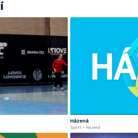
í
Házená
Sport
Házená