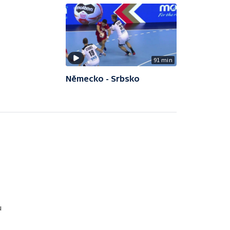
91 min
Německo - Srbsko
u