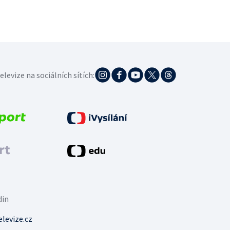
elevize na sociálních sítích:
din
levize.cz