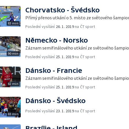
Chorvatsko - Švédsko
Přímý přenos utkání o 5. místo ze světového šampio
83 min
Poslední vysílání
26. 1. 2019
na ČT sport
Německo - Norsko
Záznam semifinálového utkání ze světového šampi
90 min
Poslední vysílání
25. 1. 2019
na ČT sport
Dánsko - Francie
Záznam semifinálového utkání ze světového šampi
82 min
Poslední vysílání
25. 1. 2019
na ČT sport
Dánsko - Švédsko
Poslední vysílání
23. 1. 2019
na ČT sport
83 min
Brazílie - Island