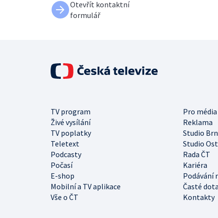
Otevřít kontaktní
formulář
TV program
Pro média
Živé vysílání
Reklama
TV poplatky
Studio Br
Teletext
Studio Os
Podcasty
Rada ČT
Počasí
Kariéra
E-shop
Podávání 
Mobilní a TV aplikace
Časté dot
Vše o ČT
Kontakty