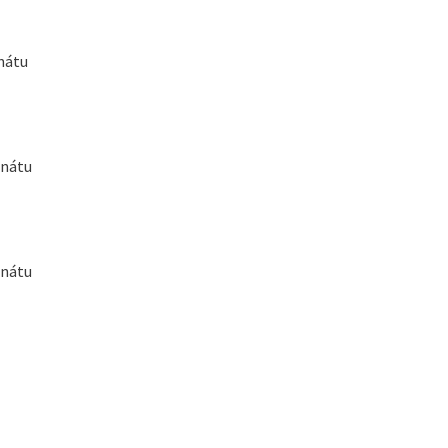
nátu
onátu
onátu