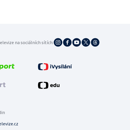
elevize na sociálních sítích:
din
levize.cz