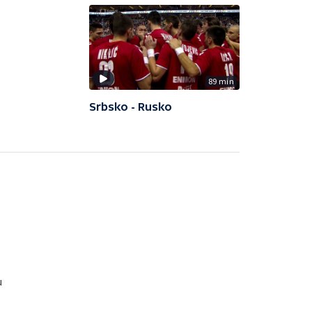
89 min
Srbsko - Rusko
u