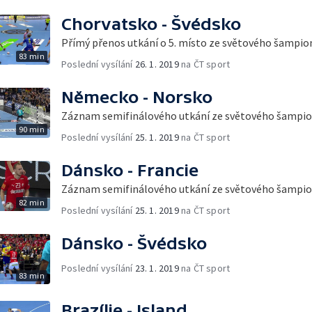
Chorvatsko - Švédsko
Přímý přenos utkání o 5. místo ze světového šampio
83 min
Poslední vysílání
26. 1. 2019
na ČT sport
Německo - Norsko
Záznam semifinálového utkání ze světového šampi
90 min
Poslední vysílání
25. 1. 2019
na ČT sport
Dánsko - Francie
Záznam semifinálového utkání ze světového šampi
82 min
Poslední vysílání
25. 1. 2019
na ČT sport
Dánsko - Švédsko
Poslední vysílání
23. 1. 2019
na ČT sport
83 min
Brazílie - Island