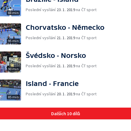
Poslední vysílání
23. 1. 2019
na ČT sport
83 min
Chorvatsko - Německo
Poslední vysílání
21. 1. 2019
na ČT sport
95 min
Švédsko - Norsko
Poslední vysílání
21. 1. 2019
na ČT sport
90 min
Island - Francie
Poslední vysílání
20. 1. 2019
na ČT sport
85 min
Dalších 10 dílů