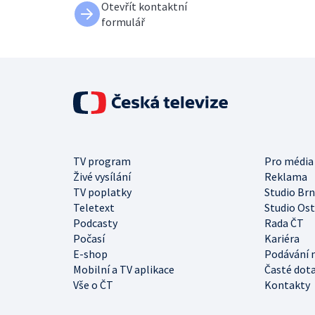
Otevřít kontaktní
formulář
TV program
Pro média
Živé vysílání
Reklama
TV poplatky
Studio Br
Teletext
Studio Os
Podcasty
Rada ČT
Počasí
Kariéra
E-shop
Podávání 
Mobilní a TV aplikace
Časté dot
Vše o ČT
Kontakty