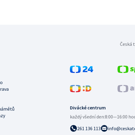
Česká t
no
trava
Divácké centrum
námětů
azy
každý všední den:
8:00—16:00 ho
261 136 113
info@ceskate