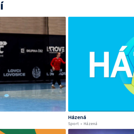
í
Házená
Sport
Házená