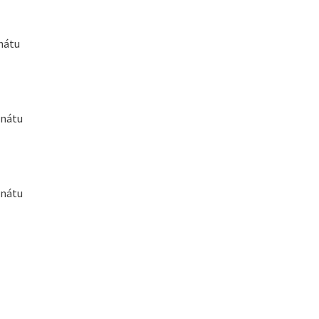
nátu
onátu
onátu