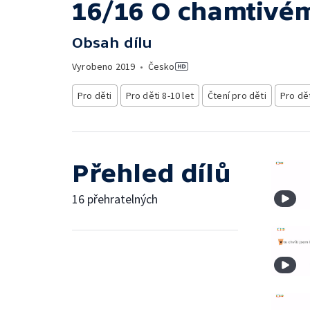
16/16 O chamtivém
Obsah dílu
Vyrobeno
2019
•
Česko
Pro děti
Pro děti 8-10 let
Čtení pro děti
Pro dě
Přehled dílů
16 přehratelných