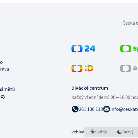
Česká t
no
trava
Divácké centrum
námětů
azy
každý všední den:
8:00—16:00 ho
261 136 113
info@ceskate
Vzhled
Světlý
Tmavý