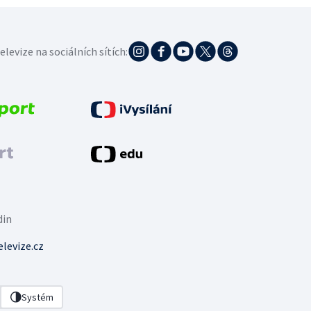
elevize na sociálních sítích:
din
levize.cz
Systém