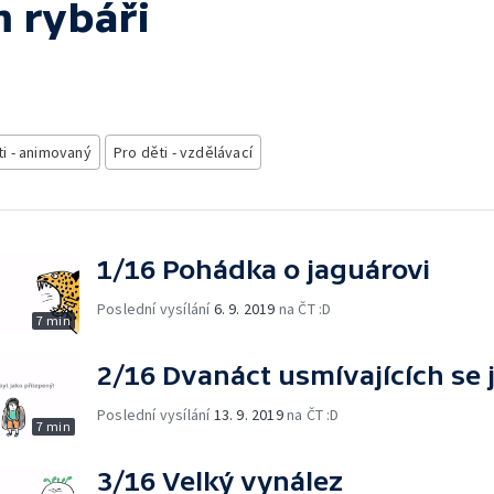
 rybáři
ti - animovaný
Pro děti - vzdělávací
1/16 Pohádka o jaguárovi
Poslední vysílání
6. 9. 2019
na ČT :D
7 min
2/16 Dvanáct usmívajících se 
Poslední vysílání
13. 9. 2019
na ČT :D
7 min
3/16 Velký vynález