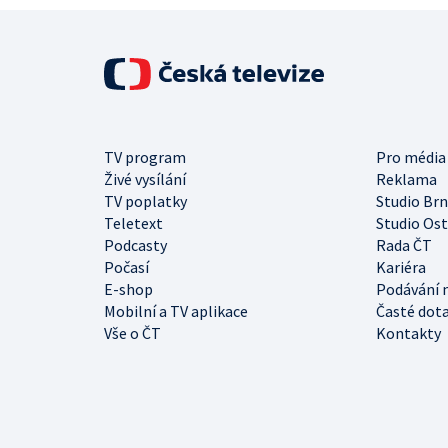
TV program
Pro média
Živé vysílání
Reklama
TV poplatky
Studio Br
Teletext
Studio Os
Podcasty
Rada ČT
Počasí
Kariéra
E-shop
Podávání 
Mobilní a TV aplikace
Časté dot
Vše o ČT
Kontakty