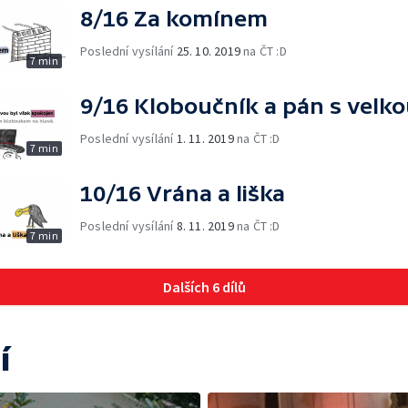
8/16 Za komínem
Poslední vysílání
25. 10. 2019
na ČT :D
7 min
9/16 Kloboučník a pán s velk
Poslední vysílání
1. 11. 2019
na ČT :D
7 min
10/16 Vrána a liška
Poslední vysílání
8. 11. 2019
na ČT :D
7 min
Dalších 6 dílů
í