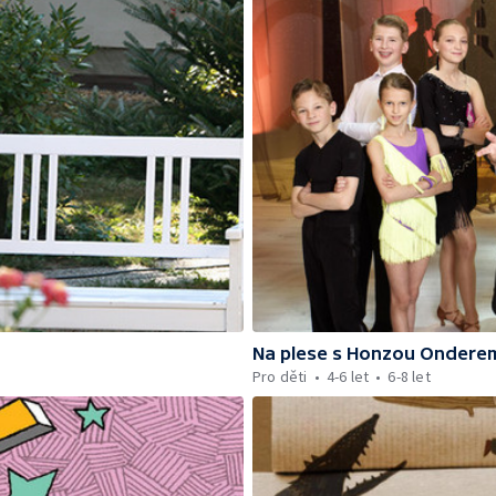
Na plese s Honzou Ondere
Pro děti
4-6 let
6-8 let