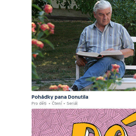
Pohádky pana Donutila
Pro děti
Čtení
Seriál