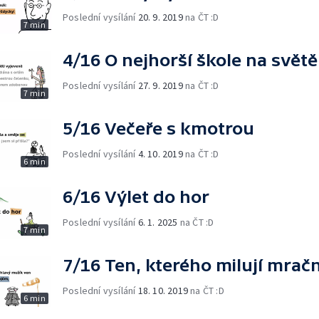
Poslední vysílání
20. 9. 2019
na ČT :D
7 min
4/16 O nejhorší škole na světě
Poslední vysílání
27. 9. 2019
na ČT :D
7 min
5/16 Večeře s kmotrou
Poslední vysílání
4. 10. 2019
na ČT :D
6 min
6/16 Výlet do hor
Poslední vysílání
6. 1. 2025
na ČT :D
7 min
7/16 Ten, kterého milují mrač
Poslední vysílání
18. 10. 2019
na ČT :D
6 min