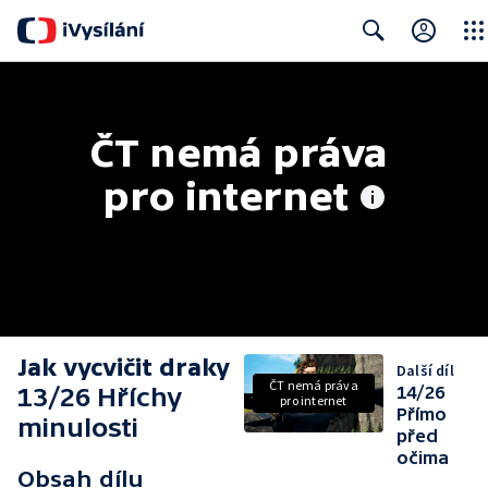
Close
Search
ČT nemá práva 
pro internet
Jak vycvičit draky
Další díl
ČT nemá práva
13/26 Hříchy
14/26
pro internet
Přímo
minulosti
před
očima
Obsah dílu