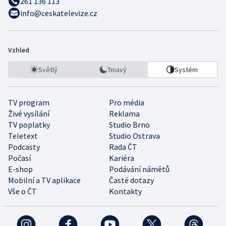
261 136 113
info@ceskatelevize.cz
Vzhled
Světlý
Tmavý
Systém
TV program
Pro média
Živé vysílání
Reklama
TV poplatky
Studio Brno
Teletext
Studio Ostrava
Podcasty
Rada ČT
Počasí
Kariéra
E-shop
Podávání námětů
Mobilní a TV aplikace
Časté dotazy
Vše o ČT
Kontakty