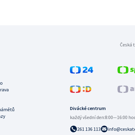
Česká t
no
trava
Divácké centrum
námětů
azy
každý všední den:
8:00—16:00 ho
261 136 113
info@ceskate