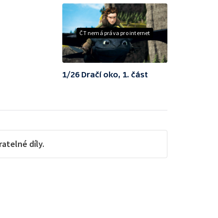
ČT nemá práva pro internet
1/26 Dračí oko, 1. část
telné díly.