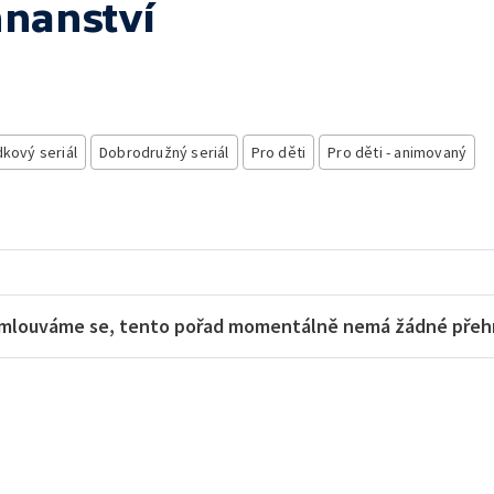
hnanství
kový seriál
Dobrodružný seriál
Pro děti
Pro děti - animovaný
mlouváme se, tento pořad momentálně nemá žádné přehra