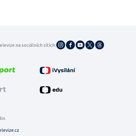
elevize na sociálních sítích:
din
levize.cz