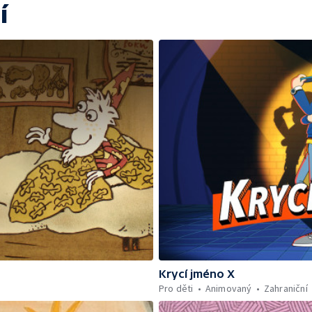
í
Krycí jméno X
Pro děti
Animovaný
Zahraniční