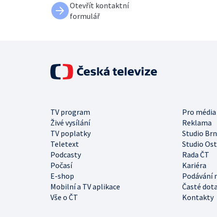
Otevřít kontaktní
formulář
TV program
Pro média
Živé vysílání
Reklama
TV poplatky
Studio Br
Teletext
Studio Os
Podcasty
Rada ČT
Počasí
Kariéra
E-shop
Podávání 
Mobilní a TV aplikace
Časté dot
Vše o ČT
Kontakty